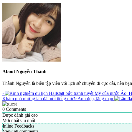
About
Nguyễn Thành
Thành Nguyễn là biên tập viên với lịch sử chuyến đi cực dài, nên bạn
Previous
«
Post:
Next
Khám phá những lâu đài nổi tiếng nước Anh đẹp, lãng mạn
Post:
0
Comments
Được đánh giá cao
Mới nhất
Cũ nhất
Inline Feedbacks
View all comments