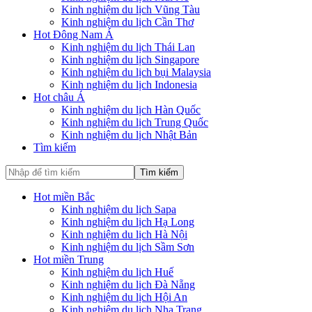
Kinh nghiệm du lịch Vũng Tàu
Kinh nghiệm du lịch Cần Thơ
Hot Đông Nam Á
Kinh nghiệm du lịch Thái Lan
Kinh nghiệm du lịch Singapore
Kinh nghiệm du lịch bụi Malaysia
Kinh nghiệm du lịch Indonesia
Hot châu Á
Kinh nghiệm du lịch Hàn Quốc
Kinh nghiệm du lịch Trung Quốc
Kinh nghiệm du lịch Nhật Bản
Tìm kiếm
Nhập
để
tìm
Hot miền Bắc
kiếm
Kinh nghiệm du lịch Sapa
Kinh nghiệm du lịch Hạ Long
Kinh nghiệm du lịch Hà Nội
Kinh nghiệm du lịch Sầm Sơn
Hot miền Trung
Kinh nghiệm du lịch Huế
Kinh nghiệm du lịch Đà Nẵng
Kinh nghiệm du lịch Hội An
Kinh nghiệm du lịch Nha Trang