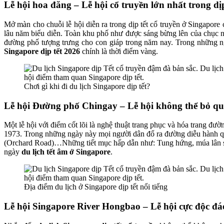
Lễ hội hoa đăng – Lễ hội cổ truyền lớn nhất trong dị
Mở màn cho chuỗi lễ hội diễn ra trong dịp tết cổ truyền ở Singapor
lâu năm biểu diễn. Toàn khu phố như được sáng bừng lên của chục n
đường phố tượng trưng cho con giáp trong năm nay. Trong những ng
Singapore dịp tết 2026
chính là thời điểm vàng.
Chơi gì khi đi du lịch Singapore dịp tết?
Lễ hội Đường phố Chingay – Lễ hội không thể bỏ qua 
Một lễ hội với điểm cốt lõi là nghệ thuật trang phục và hóa trang đư
1973. Trong những ngày này mọi người dân đổ ra đường diễu hành qua
(Orchard Road)…Những tiết mục hấp dẫn như: Tung hứng, múa lân sư 
ngày
du lịch tết âm ở Singapore
.
Địa điểm du lịch ở Singapore dịp tết nổi tiếng
Lễ hội Singapore River Hongbao – Lễ hội cực độc đáo