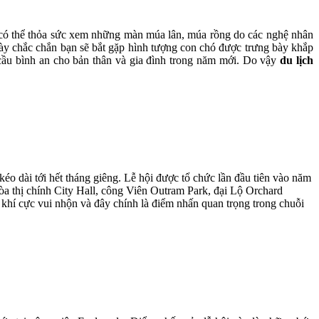
ạn có thể thỏa sức xem những màn múa lân, múa rồng do các nghệ nhân
ày chắc chắn bạn sẽ bắt gặp hình tượng con chó được trưng bày khắp
 cầu bình an cho bản thân và gia đình trong năm mới. Do vậy
du lịch
kéo dài tới hết tháng giêng. Lễ hội được tổ chức lần đầu tiên vào năm
a thị chính City Hall, công Viên Outram Park, đại Lộ Orchard
hí cực vui nhộn và đây chính là điểm nhấn quan trọng trong chuỗi