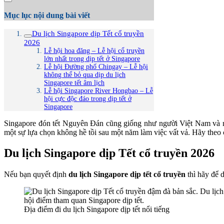
Mục lục nội dung bài viết
Du lịch Singapore dịp Tết cổ truyền
2026
Lễ hội hoa đăng – Lễ hội cổ truyền
lớn nhất trong dịp tết ở Singapore
Lễ hội Đường phố Chingay – Lễ hội
không thể bỏ qua dịp du lịch
Singapore tết âm lịch
Lễ hội Singapore River Hongbao – Lễ
hội cực độc đáo trong dịp tết ở
Singapore
Singapore đón tết Nguyên Đán cũng giống như người Việt Nam và
một sự lựa chọn không hề tồi sau một năm làm việc vất vả. Hãy theo
Du lịch Singapore dịp Tết cổ truyền 2026
Nếu bạn quyết định
du lịch Singapore dịp tết cổ truyền
thì hãy để d
Địa điểm đi du lịch Singapore dịp tết nổi tiếng