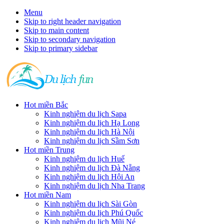
Menu
Skip to right header navigation
Skip to main content
Skip to secondary navigation
Skip to primary sidebar
Hot miền Bắc
Kinh nghiệm du lịch Sapa
Kinh nghiệm du lịch Hạ Long
Kinh nghiệm du lịch Hà Nội
Kinh nghiệm du lịch Sầm Sơn
Hot miền Trung
Kinh nghiệm du lịch Huế
Kinh nghiệm du lịch Đà Nẵng
Kinh nghiệm du lịch Hội An
Kinh nghiệm du lịch Nha Trang
Hot miền Nam
Kinh nghiệm du lịch Sài Gòn
Kinh nghiệm du lịch Phú Quốc
Kinh nghiệm du lịch Mũi Né