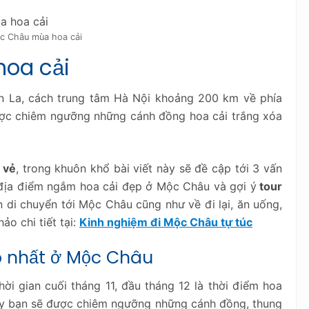
ộc Châu mùa hoa cải
hoa cải
ơn La, cách trung tâm Hà Nội khoảng 200 km về phía
ợc chiêm ngưỡng những cánh đồng hoa cải trắng xóa
 vẻ
, trong khuôn khổ bài viết này sẽ đề cập tới 3 vấn
, địa điểm ngắm hoa cải đẹp ở Mộc Châu và gợi ý
tour
n di chuyển tới Mộc Châu cũng như về đi lại, ăn uống,
o chi tiết tại:
Kinh nghiệm đi Mộc Châu tự túc
p nhất ở Mộc Châu
hời gian cuối tháng 11, đầu tháng 12 là thời điểm hoa
ày bạn sẽ được chiêm ngưỡng những cánh đồng, thung