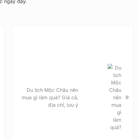
ợc ngay đấy.
N
e
x
t
P
o
s
t
Du lịch Mộc Châu nên
:
»
mua gì làm quà? Giá cả,
địa chỉ, lưu ý