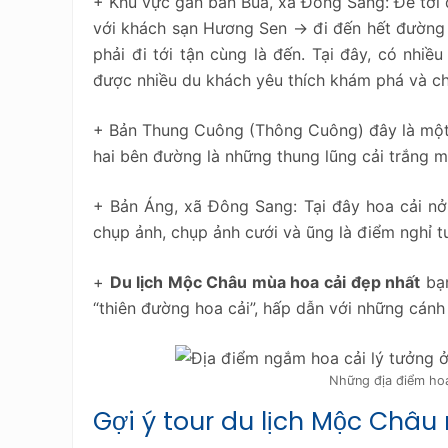
+ Khu vực gần bản Búa, xã Đông Sang: Để tới đ
với khách sạn Hương Sen -> đi đến hết đường r
phải đi tới tận cùng là đến. Tại đây, có nhiề
được nhiều du khách yêu thích khám phá và c
+ Bản Thung Cuông (Thông Cuông) đây là mộ
hai bên đường là những thung lũng cải trắng
+ Bản Áng, xã Đông Sang: Tại đây hoa cải nở 
chụp ảnh, chụp ảnh cưới và ũng là điểm nghỉ t
+
Du lịch Mộc Châu mùa hoa cải đẹp nhất
bạn
“thiên đường hoa cải”, hấp dẫn với những cánh
Những địa điểm hoa
Gợi ý tour du lịch Mộc Châu