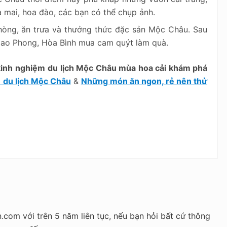
mai, hoa đào, các bạn có thể chụp ảnh.
phòng, ăn trưa và thưởng thức đặc sản Mộc Châu. Sau
 Cao Phong, Hòa Bình mua cam quýt làm quà.
kinh nghiệm
du lịch Mộc Châu mùa hoa cải khám phá
 du lịch Mộc Châu
&
Những món ăn ngon, rẻ nên thử
n.com với trên 5 năm liên tục, nếu bạn hỏi bất cứ thông