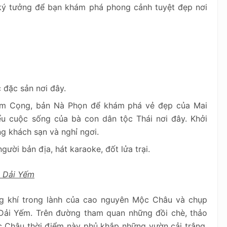
 ký tưởng để bạn khám phá phong cảnh tuyệt đẹp nơi
c đặc sản nơi đây.
om Cọng, bản Nà Phọn để khám phá vẻ đẹp của Mai
u cuộc sống của bà con dân tộc Thái nơi đây. Khởi
 khách sạn và nghỉ ngơi.
 người bản địa, hát karaoke, đốt lửa trại.
c Dải Yếm
g khí trong lành của cao nguyên Mộc Châu và chụp
 Dải Yếm. Trên đường tham quan những đồi chè, thảo
c Châu thời điểm này phủ khắp những vườn cải trắng,