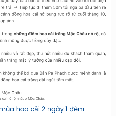
ược đây, các bạn di theo như sau: Rẽ vào lối đối diện
ẽ trái -> Tiếp tục đi thêm 50m tới ngã ba đầu tiên rẽ
u cánh đồng hoa cải nở bung rực rỡ từ cuối tháng 10,
hụp ảnh.
t trong
những điểm hoa cải trắng Mộc Châu nở rộ
, có
 mênh mông được trồng dày đặc.
nhiều và rất đẹp, thu hút nhiều du khách tham quan,
uần trăng mật lý tưởng của nhiều cặp đôi.
 không thể bỏ qua Bản Pa Phách được mệnh danh là
 đồng hoa cải trắng dài ngút tầm mắt.
 cải nở rộ nhất ở Mộc Châu.
 mùa hoa cải 2 ngày 1 đêm