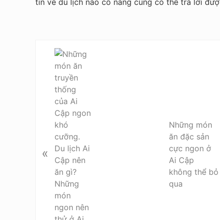
tin về du lịch nào cô nàng cũng có thể trả lời đư
P
r
e
v
i
o
u
Những món
s
ăn đặc sản
P
cực ngon ở
«
o
Ai Cập
s
không thể bỏ
t
qua
: