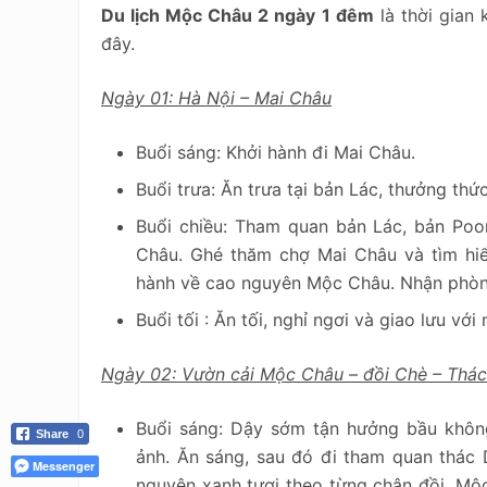
Du lịch Mộc Châu 2 ngày 1 đêm
là thời gian
đây.
Ngày 01: Hà Nội – Mai Châu
Buổi sáng: Khởi hành đi Mai Châu.
Buổi trưa: Ăn trưa tại bản Lác, thưởng thứ
Buổi chiều: Tham quan bản Lác, bản Po
Châu. Ghé thăm chợ Mai Châu và tìm hiể
hành về cao nguyên Mộc Châu. Nhận phòng
Buổi tối : Ăn tối, nghỉ ngơi và giao lưu với
Ngày 02: Vườn cải Mộc Châu – đồi Chè – Thá
Buổi sáng: Dậy sớm tận hưởng bầu khôn
Share
0
ảnh. Ăn sáng, sau đó đi tham quan thác
Messenger
nguyên xanh tươi theo từng chân đồi. Mộ