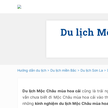
Skip
Skip
Skip
Skip
to
to
to
to
right
main
secondary
primary
header
content
navigation
sidebar
navigation
Du lịch M
Hướng dẫn du lịch
>
Du lịch miền Bắc
>
Du lịch Sơn La
> 
Du lịch Mộc Châu
mùa hoa cải
cũng là trải n
vẫn chưa biết đi Mộc Châu mùa hoa cải vào 
những
kinh nghiệm du lịch Mộc Châu mùa hoa