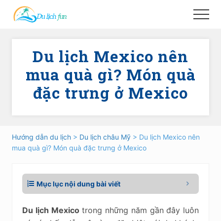
Menu
Skip
Skip
Menu
to
to
main
primary
content
sidebar
Du lịch Mexico nên
mua quà gì? Món quà
đặc trưng ở Mexico
Hướng dẫn du lịch
>
Du lịch châu Mỹ
> Du lịch Mexico nên
mua quà gì? Món quà đặc trưng ở Mexico
Mục lục nội dung bài viết
Du lịch Mexico
trong những năm gần đây luôn