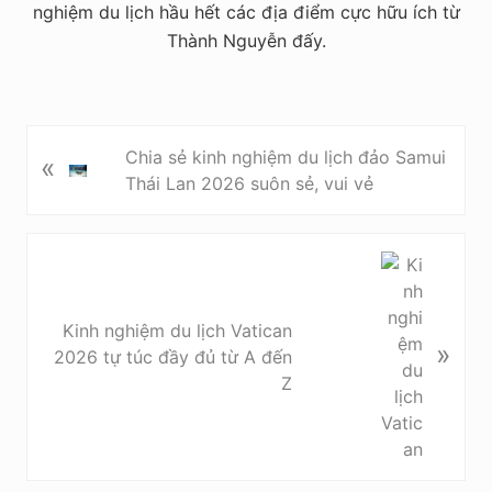
nghiệm du lịch hầu hết các địa điểm cực hữu ích từ
Thành Nguyễn đấy.
P
Chia sẻ kinh nghiệm du lịch đảo Samui
«
r
Thái Lan 2026 suôn sẻ, vui vẻ
e
v
i
N
o
e
u
x
Kinh nghiệm du lịch Vatican
s
t
»
2026 tự túc đầy đủ từ A đến
P
P
Z
o
o
s
s
t
t
:
: