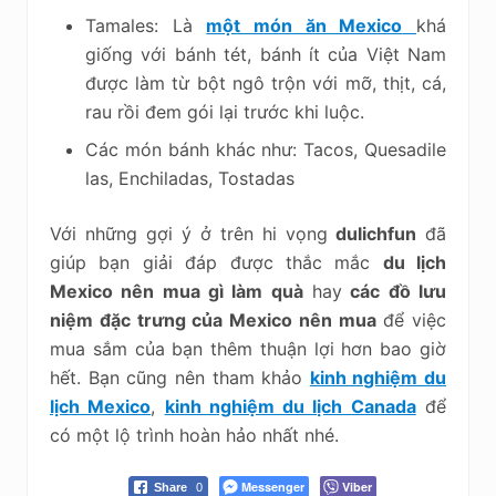
Tamales: Là
một món ăn Mexico
khá
giống với bánh tét, bánh ít của Việt Nam
được làm từ bột ngô trộn với mỡ, thịt, cá,
rau rồi đem gói lại trước khi luộc.
Các món bánh khác như: Tacos, Quesadile
las, Enchiladas, Tostadas
Với những gợi ý ở trên hi vọng
dulichfun
đã
giúp bạn giải đáp được thắc mắc
du lịch
Mexico nên mua gì làm quà
hay
các đồ lưu
niệm đặc trưng của Mexico nên mua
để việc
mua sắm của bạn thêm thuận lợi hơn bao giờ
hết. Bạn cũng nên tham khảo
kinh nghiệm du
lịch Mexico
,
kinh nghiệm du lịch Canada
để
có một lộ trình hoàn hảo nhất nhé.
Messenger
Viber
Share
0