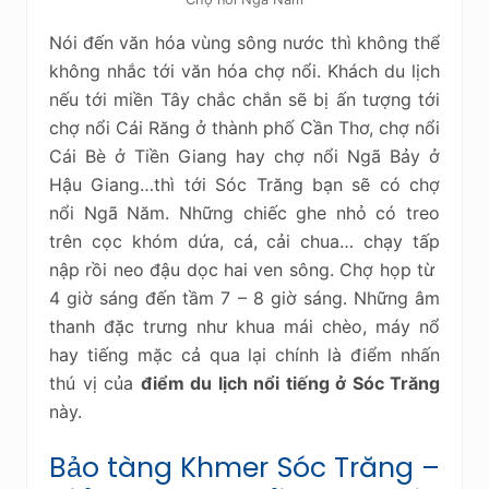
Nói đến văn hóa vùng sông nước thì không thể
không nhắc tới văn hóa chợ nổi. Khách du lịch
nếu tới miền Tây chắc chắn sẽ bị ấn tượng tới
chợ nổi Cái Răng ở thành phố Cần Thơ, chợ nổi
Cái Bè ở Tiền Giang hay chợ nổi Ngã Bảy ở
Hậu Giang…thì tới Sóc Trăng bạn sẽ có chợ
nổi Ngã Năm. Những chiếc ghe nhỏ có treo
trên cọc khóm dứa, cá, cải chua… chạy tấp
nập rồi neo đậu dọc hai ven sông. Chợ họp từ
4 giờ sáng đến tầm 7 – 8 giờ sáng. Những âm
thanh đặc trưng như khua mái chèo, máy nổ
hay tiếng mặc cả qua lại chính là điểm nhấn
thú vị của
điểm du lịch nổi tiếng ở Sóc Trăng
này.
Bảo tàng Khmer Sóc Trăng –