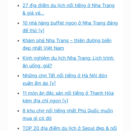
27 địa điểm du lịch nổi tiếng ở Nha Trang
& giá vé…
10 nhà hàng buffet ngon ở Nha Trang đáng
để thử [y]
Khám phá Nha Trang – thiên đường biển
đẹp nhất Việt Nam
Kinh nghiệm du lịch Nha Trang: Lịch trình,
ăn uống, giá?
Những chợ Tết nổi tiếng ở Hà Nội đón
xuân ấm áp [y]
11 món ăn đặc sản nổi tiếng ở Thanh Hóa
kèm địa chỉ ngon [y]
8 khu chợ nổi tiếng nhất Phú Quốc muốn
mua gì có đó
TOP 20 địa điểm du lịch ở Seoul đẹp & nổi