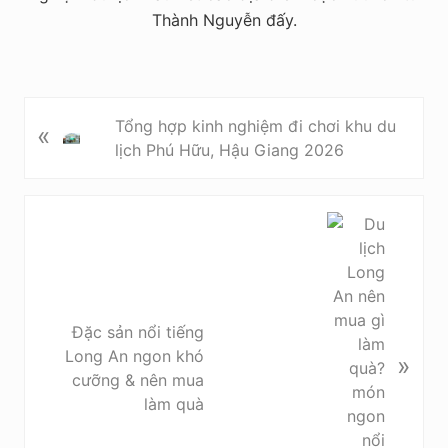
Thành Nguyễn đấy.
P
Tổng hợp kinh nghiệm đi chơi khu du
«
r
lịch Phú Hữu, Hậu Giang 2026
e
v
i
N
o
e
u
x
s
t
P
P
Đặc sản nổi tiếng
o
o
Long An ngon khó
»
s
s
cưỡng & nên mua
t
t
làm quà
:
: