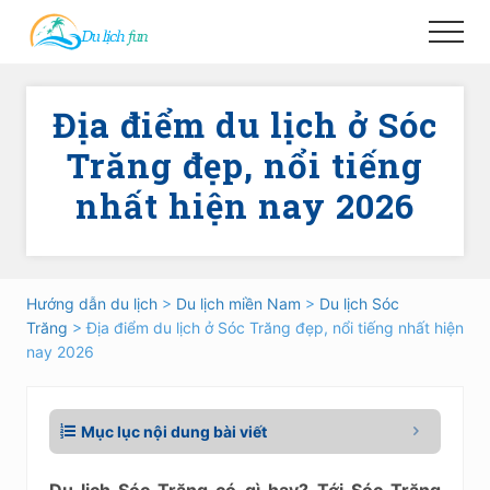
Menu
Skip
Skip
Menu
to
to
main
primary
content
sidebar
Địa điểm du lịch ở Sóc
Trăng đẹp, nổi tiếng
nhất hiện nay 2026
Hướng dẫn du lịch
>
Du lịch miền Nam
>
Du lịch Sóc
Trăng
> Địa điểm du lịch ở Sóc Trăng đẹp, nổi tiếng nhất hiện
nay 2026
Mục lục nội dung bài viết
Du lịch Sóc Trăng có gì hay?
Tới Sóc Trăng