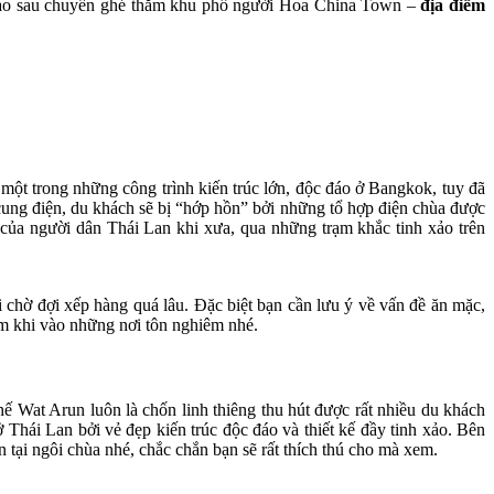
 bảo sau chuyến ghé thăm khu phố người Hoa China Town –
địa điểm
một trong những công trình kiến trúc lớn, độc đáo ở Bangkok, tuy đã
ung điện, du khách sẽ bị “hớp hồn” bởi những tổ hợp điện chùa được
 của người dân Thái Lan khi xưa, qua những trạm khắc tinh xảo trên
chờ đợi xếp hàng quá lâu. Đặc biệt bạn cần lưu ý về vấn đề ăn mặc,
m khi vào những nơi tôn nghiêm nhé.
ế Wat Arun luôn là chốn linh thiêng thu hút được rất nhiều du khách
 Thái Lan bởi vẻ đẹp kiến trúc độc đáo và thiết kế đầy tinh xảo. Bên
 tại ngôi chùa nhé, chắc chắn bạn sẽ rất thích thú cho mà xem.