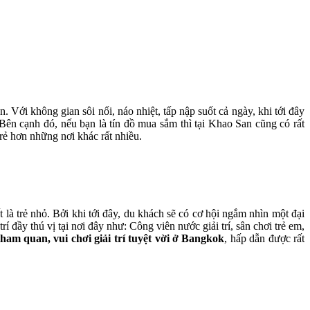
Với không gian sôi nổi, náo nhiệt, tấp nập suốt cả ngày, khi tới đây
ên cạnh đó, nếu bạn là tín đồ mua sắm thì tại Khao San cũng có rất
rẻ hơn những nơi khác rất nhiều.
à trẻ nhỏ. Bởi khi tới đây, du khách sẽ có cơ hội ngắm nhìn một đại
 đầy thú vị tại nơi đây như: Công viên nước giải trí, sân chơi trẻ em,
ham quan, vui chơi giải trí tuyệt vời ở Bangkok
, hấp dẫn được rất