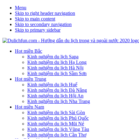
Menu
Skip to right header navigation
Skip to main content
Skip to secondary navigation
Skip to primary sidebar
Hot miền Bắc
Kinh nghiệm du lịch Sapa
Kinh nghiệm du lịch Hạ Long
Kinh nghiệm du lịch Hà Nội
Kinh nghiệm du lịch Sầm Sơn
Hot miền Trung
Kinh nghiệm du lịch Huế
Kinh nghiệm du lịch Đà Nẵng
Kinh nghiệm du lịch Hội An
Kinh nghiệm du lịch Nha Trang
Hot miền Nam
Kinh nghiệm du lịch Sài Gòn
Kinh nghiệm du lịch Phú Quốc
Kinh nghiệm du lịch Mũi Né
Kinh nghiệm du lịch Vũng Tàu
Kinh nghiệm du lịch Cần Thơ