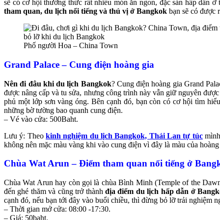
sẽ có cơ hội thưởng thức rất nhiều món ăn ngon, đặc sản hấp dẫ
tham quan, du lịch nổi tiếng và thú vị ở Bangkok
bạn sẽ có được r
Phố người Hoa – China Town
Grand Palace – Cung điện hoàng gia
Nên đi đâu khi du lịch Bangkok
? Cung điện hoàng gia Grand Palac
được nâng cấp và tu sửa, nhưng công trình này vẫn giữ nguyên được
phủ một lớp sơn vàng óng. Bên cạnh đó, bạn còn có cơ hội tìm hiểu
những bờ tường bao quanh cung điện.
– Vé vào cửa: 500Baht.
Lưu ý: Theo
kinh nghiệm du lịch Bangkok, Thái Lan tự túc
mình 
không nên mặc màu vàng khi vào cung điện vì đây là màu của hoàng
Chùa Wat Arun – Điểm tham quan nổi tiếng ở Bang
Chùa Wat Arun hay còn gọi là chùa Bình Minh (Temple of the Dawn), 
đến ghé thăm và cũng trở thành
địa điểm du lịch hấp dẫn ở Bang
cạnh đó, nếu bạn tới đây vào buổi chiều, thì đừng bỏ lỡ trải nghiệm 
– Thời gian mở cửa: 08:00 -17:30.
– Giá: 50baht.