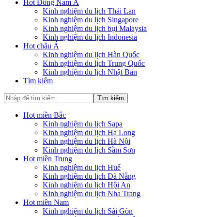
Hot Đông Nam Á
Kinh nghiệm du lịch Thái Lan
Kinh nghiệm du lịch Singapore
Kinh nghiệm du lịch bụi Malaysia
Kinh nghiệm du lịch Indonesia
Hot châu Á
Kinh nghiệm du lịch Hàn Quốc
Kinh nghiệm du lịch Trung Quốc
Kinh nghiệm du lịch Nhật Bản
Tìm kiếm
Nhập
để
tìm
Hot miền Bắc
kiếm
Kinh nghiệm du lịch Sapa
Kinh nghiệm du lịch Hạ Long
Kinh nghiệm du lịch Hà Nội
Kinh nghiệm du lịch Sầm Sơn
Hot miền Trung
Kinh nghiệm du lịch Huế
Kinh nghiệm du lịch Đà Nẵng
Kinh nghiệm du lịch Hội An
Kinh nghiệm du lịch Nha Trang
Hot miền Nam
Kinh nghiệm du lịch Sài Gòn