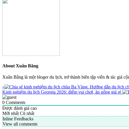
About
Xuân Bằng
Xuân Bằng là một bloger du lịch, trở thành biên tập viên & tác giả cộ
Previous
«
Post:
Next
Kinh nghiệm du lịch Georgia 2026: điểm vui chơi, ăn uống giá rẻ
Post:
0
Comments
Được đánh giá cao
Mới nhất
Cũ nhất
Inline Feedbacks
View all comments