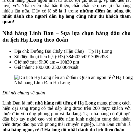
là cửa hàng pizza ngon nhất từ trước tới giờ hương, vị, sắc đều rất
tuyệt vời. Nhân viên khá thân thiện, chắc chắn sẽ quay lại cửa hàng
nhiều lần nữa. Đây có lẽ sẽ là 1 trong
những điểm ăn uống tốt
nhất dành cho người dân hạ long cũng như du khách tham
quan
!”
Nhà hàng Linh Đan – Sựa lựa chọn hàng đầu cho
du lịch Hạ Long theo đoàn
Địa chỉ: Đường Bãi Cháy (Hậu Cần) – Tp Hạ Long
Số điện thoại liên hệ: (033) 3846025/0913086958
Giờ mở cửa: 9h00 am – 10h30 pm
Giá thành: 100.000-250.000đ/suất
Nhà hàng Linh Đan Hạ Long
Đôi nét chung về quán
Linh Đan là một
nhà hàng nổi tiếng ở Hạ Long
mang phong cách
hiện đại sang trọng có thể đáp ứng được trên 200 thực khách với
thực đơn vô cùng phong phú và đa dạng. Tại nhà hàng có đội ngũ
đầu bếp tay nghề cao với nhiều năm kinh nghiệm cùng dàn nhân
viên được đào tạo với phong thái chuyên nghiệp. Linh Đan chính là
nhà hàng ngon, rẻ ở Hạ long tốt nhất dành du lịch theo đoàn
.