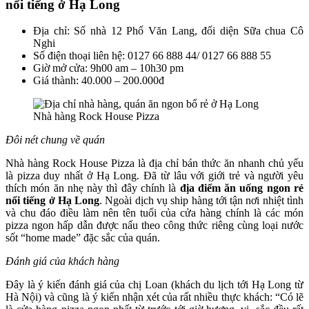
nổi tiếng ở Hạ Long
Địa chỉ: Số nhà 12 Phố Văn Lang, đối diện Sữa chua Cô
Nghi
Số điện thoại liên hệ: 0127 66 888 44/ 0127 66 888 55
Giờ mở cửa: 9h00 am – 10h30 pm
Giá thành: 40.000 – 200.000đ
Nhà hàng Rock House Pizza
Đôi nét chung về quán
Nhà hàng Rock House Pizza là địa chỉ bán thức ăn nhanh chủ yếu
là pizza duy nhất ở Hạ Long. Đã từ lâu với giới trẻ và người yêu
thích món ăn nhẹ này thì đây chính là
địa điểm ăn uống ngon rẻ
nổi tiếng ở Hạ Long
. Ngoài dịch vụ ship hàng tới tận nơi nhiệt tình
và chu đáo điều làm nên tên tuổi của cửa hàng chính là các món
pizza ngon hấp dẫn được nấu theo công thức riêng cùng loại nước
sốt “home made” đặc sắc của quán.
Đánh giá của khách hàng
Đây là ý kiến đánh giá của chị Loan (khách du lịch tới Hạ Long từ
Hà Nội) và cũng là ý kiến nhận xét của rất nhiều thực khách: “Có lẽ