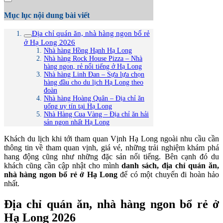
Mục lục nội dung bài viết
Địa chỉ quán ăn, nhà hàng ngon bổ rẻ
ở Hạ Long 2026
Nhà hàng Hồng Hạnh Hạ Long
Nhà hàng Rock House Pizza – Nhà
hàng ngon, rẻ nổi tiếng ở Hạ Long
Nhà hàng Linh Đan – Sựa lựa chọn
hàng đầu cho du lịch Hạ Long theo
đoàn
Nhà hàng Hoàng Quân – Địa chỉ ăn
uống uy tín tại Hạ Long
Nhà Hàng Cua Vàng – Địa chỉ ăn hải
sản ngon nhất Hạ Long
Khách du lịch khi tới tham quan Vịnh Hạ Long ngoài nhu cầu cần
thông tin về tham quan vịnh, giá vé, những trải nghiệm khám phá
hang động cũng như những đặc sản nổi tiếng. Bên cạnh đó du
khách cũng cần cập nhật cho mình
danh sách, địa chỉ quán ăn,
nhà hàng ngon bổ rẻ ở Hạ Long
để có một chuyến đi hoàn hảo
nhất.
Địa chỉ quán ăn, nhà hàng ngon bổ rẻ ở
Hạ Long 2026