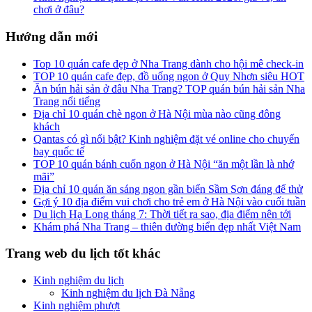
chơi ở đâu?
Hướng dẫn mới
Top 10 quán cafe đẹp ở Nha Trang dành cho hội mê check-in
TOP 10 quán cafe đẹp, đồ uống ngon ở Quy Nhơn siêu HOT
Ăn bún hải sản ở đâu Nha Trang? TOP quán bún hải sản Nha
Trang nổi tiếng
Địa chỉ 10 quán chè ngon ở Hà Nội mùa nào cũng đông
khách
Qantas có gì nổi bật? Kinh nghiệm đặt vé online cho chuyến
bay quốc tế
TOP 10 quán bánh cuốn ngon ở Hà Nội “ăn một lần là nhớ
mãi”
Địa chỉ 10 quán ăn sáng ngon gần biển Sầm Sơn đáng để thử
Gợi ý 10 địa điểm vui chơi cho trẻ em ở Hà Nội vào cuối tuần
Du lịch Hạ Long tháng 7: Thời tiết ra sao, địa điểm nên tới
Khám phá Nha Trang – thiên đường biển đẹp nhất Việt Nam
Trang web du lịch tốt khác
Kinh nghiệm du lịch
Kinh nghiệm du lịch Đà Nẵng
Kinh nghiệm phượt