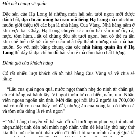
Đôi nét chung về quán
Đặc sản của Hạ Long là những món hải sản tươi ngon mới được
đánh bắt,
địa chỉ ăn uống hải sản nổi tiếng Hạ Long
mà dulichfun
muốn giới thiệu tới các bạn là nhà hàng Cua Vàng. Nhà hàng nằm ở
khu vực bãi Cháy, Hạ Long chuyên các món hải sản như ốc, cá,
mực, tôm hùm…tất cả chúng đều rất tươi ngon, bạn có thể ra tận
khu chế biến để lựa rồi yêu cầu nhà bếp thành những món mà bạn
muốn. So với mặt bằng chung của các
nhà hàng quán ăn ở Hạ
Long
thì đây là địa chỉ ăn đồ hải sản rẻ mà đảm bảo chất lượng.
Đánh giá của khách hàng
Có rất nhiều lượt khách đã tới nhà hàng Cua Vàng và về chia sẻ
rằng:
+ “Lẩu cua quá ngon quá, nước ngọt thanh nhẹ do ninh từ chân gà,
củ cải trắng và hành tây. Vị ngọt thơm từ cua biển, nấm, rau. Nhân
viên ngoan ngoãn tận tình. Mới đầu gọi nồi lẩu 2 người ăn 700,000
mà có mỗi con cua thấy hơi đắt, nhưng ăn cua xong lại có thêm cá
và tôm nữa đúng là rẻ mà ngon”
+”Nhà hàng chuyên về hải sản đồ rất tươi ngon phục vụ thì nhanh
nhẹn,nhiệt tình đến nỗi mình ngó nhân viên để kêu lấy thứ này thứ
kia thì chưa cần nói nhân viên đã đến hỏi xem mình cần gì.Quá là