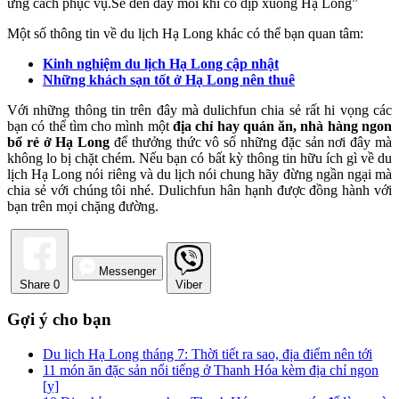
ưng cách phục vụ.Sẽ đến đây mỗi khi có dịp xuống Hạ Long”
Một số thông tin về du lịch Hạ Long khác có thể bạn quan tâm:
Kinh nghiệm du lịch Hạ Long cập nhật
Những khách sạn tốt ở Hạ Long nên thuê
Với những thông tin trên đây mà dulichfun chia sẻ rất hi vọng các
bạn có thể tìm cho mình một
địa chỉ hay quán ăn, nhà hàng ngon
bổ rẻ ở Hạ Long
để thưởng thức vô số những đặc sản nơi đây mà
không lo bị chặt chém. Nếu bạn có bất kỳ thông tin hữu ích gì về du
lịch Hạ Long nói riêng và du lịch nói chung hãy đừng ngần ngại mà
chia sẻ với chúng tôi nhé. Dulichfun hân hạnh được đồng hành với
bạn trên mọi chặng đường.
Messenger
Share
0
Viber
Gợi ý cho bạn
Du lịch Hạ Long tháng 7: Thời tiết ra sao, địa điểm nên tới
11 món ăn đặc sản nổi tiếng ở Thanh Hóa kèm địa chỉ ngon
[y]