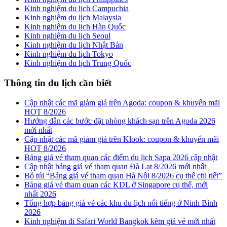
Kinh nghiệm du lịch Campuchia
Kinh nghiệm du lịch Malaysia
Kinh nghiệm du lịch Hàn Quốc
Kinh nghiệm du lịch Seoul
Kinh nghiệm du lịch Nhật Bản
Kinh nghiệm du lịch Tokyo
Kinh nghiệm du lịch Trung Quốc
Thông tin du lịch cần biết
Cập nhật các mã giảm giá trên Agoda: coupon & khuyến mãi
HOT 8/2026
Hướng dẫn các bước đặt phòng khách sạn trên Agoda 2026
mới nhất
Cập nhật các mã giảm giá trên Klook: coupon & khuyến mãi
HOT 8/2026
Bảng giá vé tham quan các điểm du lịch Sapa 2026 cập nhật
Cập nhật bảng giá vé tham quan Đà Lạt 8/2026 mới nhất
Bỏ túi “Bảng giá vé tham quan Hà Nội 8/2026 cụ thể chi tiết”
Bảng giá vé tham quan các KDL ở Singapore cụ thể, mới
nhất 2026
Tổng hợp bảng giá vé các khu du lịch nổi tiếng ở Ninh Bình
2026
Kinh nghiệm đi Safari World Bangkok kèm giá vé mới nhất