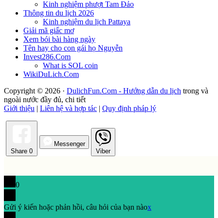
Kinh nghiệm phượt Tam Đảo
Thông tin du lịch 2026
Kinh nghiệm du lịch Pattaya
Giải mã giấc mơ
Xem bói bài hàng ngày
Tên hay cho con gái họ Nguyễn
Invest286.Com
What is SOL coin
WikiDuLich.Com
Copyright © 2026 ·
DulichFun.Com - Hướng dẫn du lịch
trong và
ngoài nước đầy đủ, chi tiết
Giới thiệu
|
Liên hệ và hợp tác
|
Quy định pháp lý
Messenger
Share
0
Viber
0
Gửi ý kiến hoặc phản hồi, câu hỏi của bạn nào
x