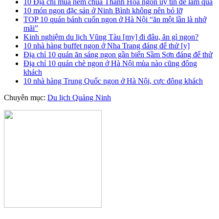
10 Địa chỉ mua nem chua Thanh Hóa ngon uy tín để làm quà
10 món ngon đặc sản ở Ninh Bình không nên bỏ lỡ
TOP 10 quán bánh cuốn ngon ở Hà Nội “ăn một lần là nhớ
mãi”
Kinh nghiệm du lịch Vũng Tàu [my] đi đâu, ăn gì ngon?
10 nhà hàng buffet ngon ở Nha Trang đáng để thử [y]
Địa chỉ 10 quán ăn sáng ngon gần biển Sầm Sơn đáng để thử
Địa chỉ 10 quán chè ngon ở Hà Nội mùa nào cũng đông
khách
10 nhà hàng Trung Quốc ngon ở Hà Nội, cực đông khách
Chuyên mục:
Du lịch Quảng Ninh