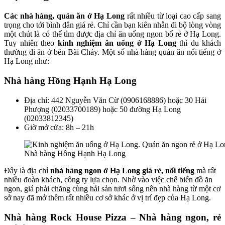
Các nhà hàng, quán ăn ở Hạ Long
rất nhiều từ loại cao cấp sang
trọng cho tới bình dân giá rẻ. Chỉ cần bạn kiên nhẫn đi bộ lòng vòng
một chút là có thể tìm được địa chỉ ăn uống ngon bổ rẻ ở Hạ Long.
Tuy nhiên theo
kinh nghiệm ăn uống ở Hạ Long
thì du khách
thường đi ăn ở bên Bãi Cháy. Một số nhà hàng quán ăn nổi tiếng ở
Hạ Long như:
Nhà hàng Hồng Hạnh Hạ Long
Địa chỉ: 442 Nguyễn Văn Cừ (0906168886) hoặc 30 Hải
Phượng (02033700189) hoặc 50 đường Hạ Long
(02033812345)
Giờ mở cửa: 8h – 21h
Nhà hàng Hồng Hạnh Hạ Long
Đây là địa chỉ
nhà hàng ngon ở Hạ Long giá rẻ, nổi tiếng
mà rất
nhiều đoàn khách, công ty lựa chọn. Nhờ vào việc chế biến đồ ăn
ngon, giá phải chăng cùng hải sản tươi sống nên nhà hàng từ một cơ
sở nay đã mở thêm rất nhiều cơ sở khác ở vị trí đẹp của Hạ Long.
Nhà hàng Rock House Pizza – Nhà hàng ngon, rẻ