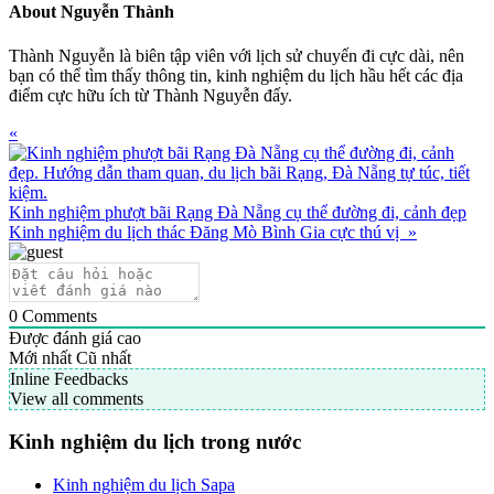
About
Nguyễn Thành
Thành Nguyễn là biên tập viên với lịch sử chuyến đi cực dài, nên
bạn có thể tìm thấy thông tin, kinh nghiệm du lịch hầu hết các địa
điểm cực hữu ích từ Thành Nguyễn đấy.
Previous
«
Post:
Kinh nghiệm phượt bãi Rạng Đà Nẵng cụ thể đường đi, cảnh đẹp
Next
Kinh nghiệm du lịch thác Đăng Mò Bình Gia cực thú vị
»
Post:
0
Comments
Được đánh giá cao
Mới nhất
Cũ nhất
Inline Feedbacks
View all comments
Primary
Kinh nghiệm du lịch trong nước
Sidebar
Kinh nghiệm du lịch Sapa