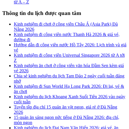
từ A – Z
Thông tin du lịch được quan tâm
Kinh nghiệm đi chơi ở công viên Châu Á (Asia Park) Đà
Nẵng 2026
Kinh nghiệm đi công viên nước Thanh Hà 2026 & giá vé,
đường đi
Hướng dẫn đi công viên nước Hồ Tây 2026: Lịch trình và giá
vé
Kinh nghiệm đi công viên Universal Singapore 2026 từ A tới
Z
Kinh nghiệm ăn chơi ở công viên văn hóa Đầm Sen kèm giá
vé 2026
Chia sẻ kinh nghiệm du lịch Tam Đảo 2 ngày cuối tuần đáng
nhớ
Kinh nghiệm đi Sun World Hạ Long Park 2026: Đi lại, vé &
ăn chơi
Kinh nghiệm du lịch Khoang Xanh Suối Tiên 2026 vào ngày
cuối tuần
Tuyển tập địa chỉ 15 quán ăn vặt ngon, giá rẻ ở Đà Nẵng
2026
15 quán ăn sáng ngon nức tiếng ở Đà Nẵng 2026: địa chỉ,
món ngon
Kinh nghiệm du lịch Đại Nam Văn Hiến 2026: giá vé, ăn