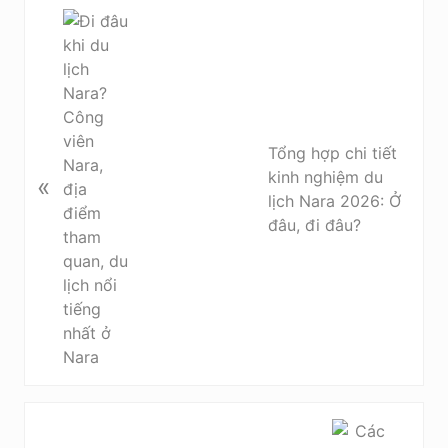
P
r
e
v
i
o
Tổng hợp chi tiết
u
kinh nghiệm du
«
s
lịch Nara 2026: Ở
P
đâu, đi đâu?
o
s
t
:
N