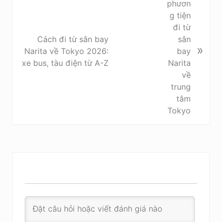
e
x
t
P
Cách đi từ sân bay
»
o
Narita về Tokyo 2026:
s
xe bus, tàu điện từ A-Z
t
: