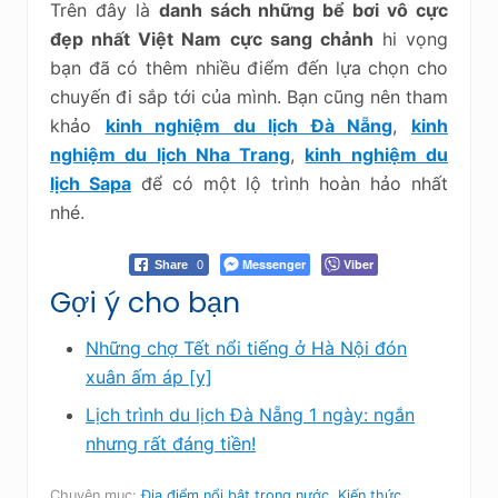
Trên đây là
danh sách những bể bơi vô cực
đẹp nhất Việt Nam cực sang chảnh
hi vọng
bạn đã có thêm nhiều điểm đến lựa chọn cho
chuyến đi sắp tới của mình. Bạn cũng nên tham
khảo
kinh nghiệm du lịch Đà Nẵng
,
kinh
nghiệm du lịch Nha Trang
,
kinh nghiệm du
lịch Sapa
để có một lộ trình hoàn hảo nhất
nhé.
Messenger
Viber
Share
0
Gợi ý cho bạn
Những chợ Tết nổi tiếng ở Hà Nội đón
xuân ấm áp [y]
Lịch trình du lịch Đà Nẵng 1 ngày: ngắn
nhưng rất đáng tiền!
Chuyên mục:
Địa điểm nổi bật trong nước
,
Kiến thức