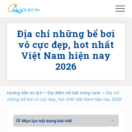
Menu
Skip
Skip
Menu
to
to
main
primary
content
sidebar
Địa chỉ những bể bơi
vô cực đẹp, hot nhất
Việt Nam hiện nay
2026
Hướng dẫn du lịch
>
Địa điểm nổi bật trong nước
> Địa chỉ
những bể bơi vô cực đẹp, hot nhất Việt Nam hiện nay 2026
Mục lục nội dung bài viết