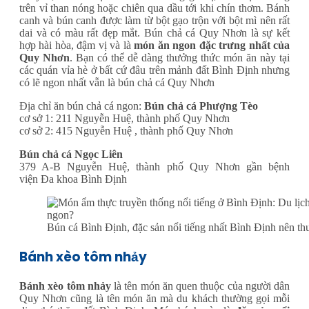
trên vỉ than nóng hoặc chiên qua dầu tới khi chín thơm. Bánh
canh và bún canh được làm từ bột gạo trộn với bột mì nên rất
dai và có màu rất đẹp mắt. Bún chả cá Quy Nhơn là sự kết
hợp hài hòa, đậm vị và là
món ăn ngon đặc trưng nhất của
Quy Nhơn
. Bạn có thể dễ dàng thưởng thức món ăn này tại
các quán vỉa hè ở bất cứ đâu trên mảnh đất Bình Định nhưng
có lẽ ngon nhất vẫn là bún chả cá Quy Nhơn
Địa chỉ ăn bún chả cá ngon:
Bún chả cá Phượng Tèo
cơ sở 1: 211 Nguyễn Huệ, thành phố Quy Nhơn
cơ sở 2: 415 Nguyễn Huệ , thành phố Quy Nhơn
Bún chả cá Ngọc Liên
379 A-B Nguyễn Huệ, thành phố Quy Nhơn gần bệnh
viện Đa khoa Bình Định
Bún cá Bình Định, đặc sản nổi tiếng nhất Bình Định nên th
Bánh xèo tôm nhảy
Bánh xèo tôm nhảy
là tên món ăn quen thuộc của người dân
Quy Nhơn cũng là tên món ăn mà du khách thường gọi mỗi