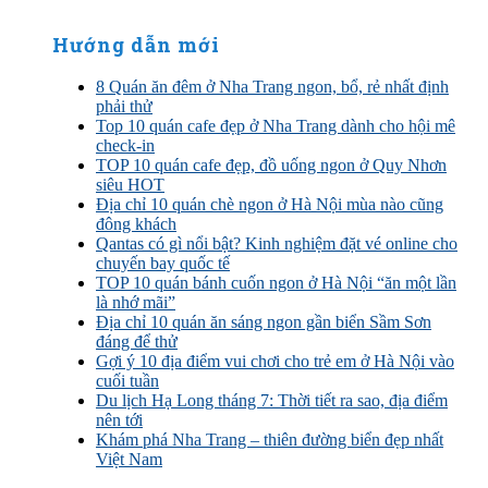
Hướng dẫn mới
8 Quán ăn đêm ở Nha Trang ngon, bổ, rẻ nhất định
phải thử
Top 10 quán cafe đẹp ở Nha Trang dành cho hội mê
check-in
TOP 10 quán cafe đẹp, đồ uống ngon ở Quy Nhơn
siêu HOT
Địa chỉ 10 quán chè ngon ở Hà Nội mùa nào cũng
đông khách
Qantas có gì nổi bật? Kinh nghiệm đặt vé online cho
chuyến bay quốc tế
TOP 10 quán bánh cuốn ngon ở Hà Nội “ăn một lần
là nhớ mãi”
Địa chỉ 10 quán ăn sáng ngon gần biển Sầm Sơn
đáng để thử
Gợi ý 10 địa điểm vui chơi cho trẻ em ở Hà Nội vào
cuối tuần
Du lịch Hạ Long tháng 7: Thời tiết ra sao, địa điểm
nên tới
Khám phá Nha Trang – thiên đường biển đẹp nhất
Việt Nam