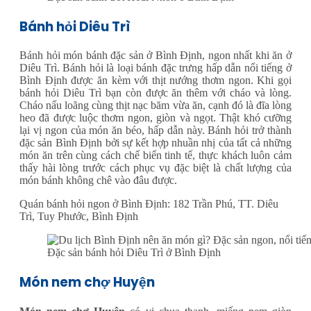
Bánh hỏi Diêu Trì
Bánh hỏi món bánh đặc sản ở Bình Định, ngon nhất khi ăn ở
Diêu Trì. Bánh hỏi là loại bánh đặc trưng hấp dẫn nổi tiếng ở
Bình Định được ăn kèm với thịt nướng thơm ngon. Khi gọi
bánh hỏi Diêu Trì bạn còn được ăn thêm với cháo và lòng.
Cháo nấu loãng cùng thịt nạc băm vừa ăn, cạnh đó là đĩa lòng
heo đã được luộc thơm ngon, giòn và ngọt. Thật khó cưỡng
lại vị ngon của món ăn béo, hấp dẫn này. Bánh hỏi trở thành
đặc sản Bình Định bởi sự kết hợp nhuần nhị của tất cả những
món ăn trên cùng cách chế biến tinh tế, thực khách luôn cảm
thấy hài lòng trước cách phục vụ đặc biệt là chất lượng của
món bánh không chê vào đâu được.
Quán bánh hỏi ngon ở Bình Định: 182 Trần Phú, TT. Diêu
Trì, Tuy Phước, Bình Định
Đặc sản bánh hỏi Diêu Trì ở Bình Định
Món nem chợ Huyện