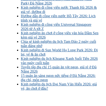
Park) Đà Nẵng 2026
Kinh nghiệm đi công viên nước Thanh Hà 2026 &
giá vé, đường đi
Hướng dẫn đi công viên nước Hồ Tây 2026: Lịch
trình và giá vé
Kinh nghiệm đi công viên Universal Singapore
2026 từ A tới Z
Kinh nghiệm ăn chơi ở công viên văn hóa Đầm Sen
kèm giá vé 2026
Chia sẻ kinh nghiệm du lịch Tam Đảo 2 ngày cuối
tuần đáng nhớ
Kinh nghiệm đi Sun World Hạ Long Park 2026: Đi
lại, vé & ăn chơi
Kinh nghiệm du lịch Khoang Xanh Suối Tiên 2026
vào ngày cuối tuần
Tuyển tập địa chỉ 15 quán ăn vặt ngon, giá rẻ ở Đà
Nẵng 2026
15 quán ăn sáng ngon nức tiếng ở Đà Nẵng 2026:
địa chỉ, món ngon
Kinh nghiệm du lịch Đại Nam Văn Hiến 2026: giá
vé, ăn chơi ở đâu?