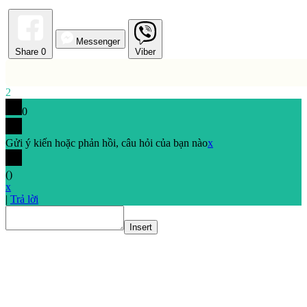
Messenger
Share
0
Viber
2
0
Gửi ý kiến hoặc phản hồi, câu hỏi của bạn nào
x
(
)
x
|
Trả lời
Insert