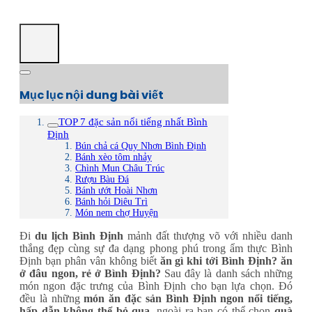
Mục lục nội dung bài viết
TOP 7 đặc sản nổi tiếng nhất Bình
Định
Bún chả cá Quy Nhơn Bình Định
Bánh xèo tôm nhảy
Chình Mun Châu Trúc
Rượu Bàu Đá
Bánh ướt Hoài Nhơn
Bánh hỏi Diêu Trì
Món nem chợ Huyện
Đi
du lịch Bình Định
mảnh đất thượng võ với nhiều danh
thắng đẹp cùng sự đa dạng phong phú trong ẩm thực Bình
Định bạn phân vân không biết
ăn gì khi tới Bình Định? ăn
ở đâu ngon, rẻ ở Bình Định?
Sau đây là danh sách những
món ngon đặc trưng của Bình Định cho bạn lựa chọn. Đó
đều là những
món ăn đặc sản Bình Định
ngon nổi tiếng,
hấp dẫn không thể bỏ qua
, ngoài ra bạn có thể chọn
quà