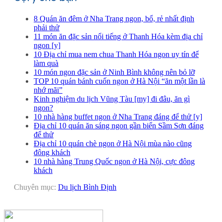
8 Quán ăn đêm ở Nha Trang ngon, bổ, rẻ nhất định
phải thử
11 món ăn đặc sản nổi tiếng ở Thanh Hóa kèm địa chỉ
ngon [y]
10 Địa chỉ mua nem chua Thanh Hóa ngon uy tín để
làm quà
10 món ngon đặc sản ở Ninh Bình không nên bỏ lỡ
TOP 10 quán bánh cuốn ngon ở Hà Nội “ăn một lần là
nhớ mãi”
Kinh nghiệm du lịch Vũng Tàu [my] đi đâu, ăn gì
ngon?
10 nhà hàng buffet ngon ở Nha Trang đáng để thử [y]
Địa chỉ 10 quán ăn sáng ngon gần biển Sầm Sơn đáng
để thử
Địa chỉ 10 quán chè ngon ở Hà Nội mùa nào cũng
đông khách
10 nhà hàng Trung Quốc ngon ở Hà Nội, cực đông
khách
Chuyên mục:
Du lịch Bình Định