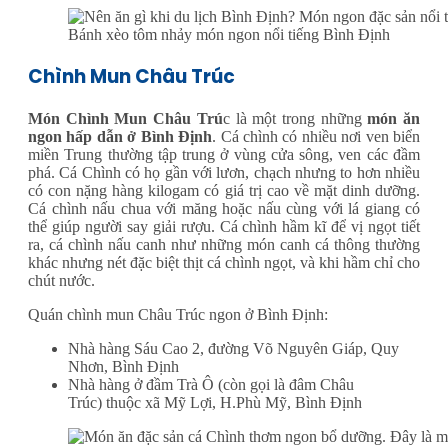
Bánh xèo tôm nhảy món ngon nổi tiếng Bình Định
Chình Mun Châu Trúc
Món Chình Mun Châu Trú
c là một trong những
món ăn
ngon hấp dẫn ở Bình Định
. Cá chình có nhiều nơi ven biển
miền Trung thường tập trung ở vùng cửa sông, ven các đầm
phá. Cá Chình có họ gần với lươn, chạch nhưng to hơn nhiều
có con nặng hàng kilogam có giá trị cao về mặt dinh dưỡng.
Cá chình nấu chua với măng hoặc nấu cùng với lá giang có
thể giúp người say giải rượu. Cá chình hầm kĩ để vị ngọt tiết
ra, cá chình nấu canh như những món canh cá thông thường
khác nhưng nét đặc biệt thịt cá chình ngọt, và khi hầm chỉ cho
chút nước.
Quán chình mun Châu Trúc ngon ở Bình Định:
Nhà hàng Sáu Cao 2, đường Võ Nguyên Giáp, Quy
Nhơn, Bình Định
Nhà hàng ở đầm Trà Ô (còn gọi là đâm Châu
Trúc) thuộc xã Mỹ Lợi, H.Phù Mỹ, Bình Định