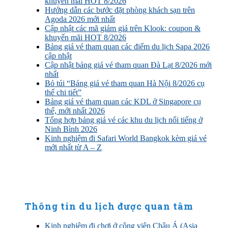
khuyến mãi HOT 8/2026
Hướng dẫn các bước đặt phòng khách sạn trên
Agoda 2026 mới nhất
Cập nhật các mã giảm giá trên Klook: coupon &
khuyến mãi HOT 8/2026
Bảng giá vé tham quan các điểm du lịch Sapa 2026
cập nhật
Cập nhật bảng giá vé tham quan Đà Lạt 8/2026 mới
nhất
Bỏ túi “Bảng giá vé tham quan Hà Nội 8/2026 cụ
thể chi tiết”
Bảng giá vé tham quan các KDL ở Singapore cụ
thể, mới nhất 2026
Tổng hợp bảng giá vé các khu du lịch nổi tiếng ở
Ninh Bình 2026
Kinh nghiệm đi Safari World Bangkok kèm giá vé
mới nhất từ A – Z
Thông tin du lịch được quan tâm
Kinh nghiệm đi chơi ở công viên Châu Á (Asia