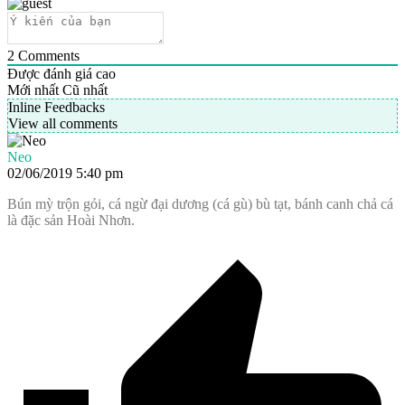
2
Comments
Được đánh giá cao
Mới nhất
Cũ nhất
Inline Feedbacks
View all comments
Neo
02/06/2019 5:40 pm
Bún mỳ trộn gỏi, cá ngừ đại dương (cá gù) bù tạt, bánh canh chả cá
là đặc sản Hoài Nhơn.