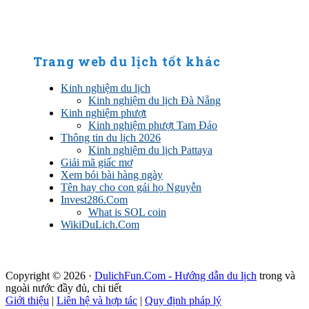
Trang web du lịch tốt khác
Kinh nghiệm du lịch
Kinh nghiệm du lịch Đà Nẵng
Kinh nghiệm phượt
Kinh nghiệm phượt Tam Đảo
Thông tin du lịch 2026
Kinh nghiệm du lịch Pattaya
Giải mã giấc mơ
Xem bói bài hàng ngày
Tên hay cho con gái họ Nguyễn
Invest286.Com
What is SOL coin
WikiDuLich.Com
Copyright © 2026 ·
DulichFun.Com - Hướng dẫn du lịch
trong và
ngoài nước đầy đủ, chi tiết
Giới thiệu
|
Liên hệ và hợp tác
|
Quy định pháp lý