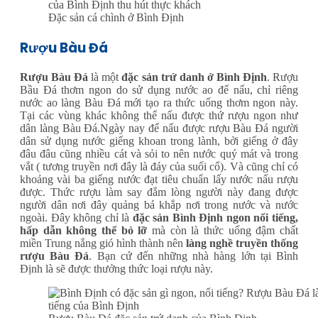
Đặc sản cá chình ở Bình Định
Rượu Bàu Đá
Rượu Bàu Đá
là một
đặc sản trứ danh ở Bình Định
. Rượu
Bầu Đá thơm ngon do sử dụng nước ao để nấu, chỉ riêng
nước ao làng Bàu Đá mới tạo ra thức uống thơm ngon này.
Tại các vùng khác không thể nấu được thứ rượu ngon như
dân làng Bàu Đá.Ngày nay để nấu được rượu Bàu Đá người
dân sử dụng nước giếng khoan trong lành, bởi giếng ở đây
đâu đâu cũng nhiều cát và sỏi to nên nước quý mát và trong
vắt ( tương truyền nơi đây là đáy của suối cổ). Và cũng chỉ có
khoảng vài ba giếng nước đạt tiêu chuẩn lấy nước nấu rượu
được. Thức rượu làm say đắm lòng người này đang được
người dân nơi đây quảng bá khắp nơi trong nước và nước
ngoài. Đây không chỉ là
đặc sản Bình Định ngon nổi tiếng,
hấp dẫn không thể bỏ lỡ
mà còn là thức uống đậm chất
miền Trung nắng gió hình thành nên
làng nghề truyền thống
rượu Bàu Đá
. Bạn cứ đến những nhà hàng lớn tại Bình
Định là sẽ được thưởng thức loại rượu này.