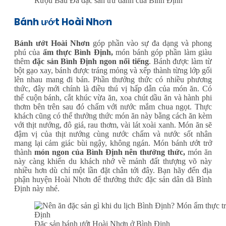
Rượu Bàu Đá đặc sản trứ danh của Bình Định
Bánh ướt Hoài Nhơn
Bánh ướt Hoài Nhơn
góp phần vào sự đa dạng và phong
phú của
ẩm thực Bình Định,
món bánh góp phần làm giàu
thêm
đặc sản Bình Định ngon nổi tiếng
. Bánh được làm từ
bột gạo xay, bánh được tráng mỏng và xếp thành từng lớp gối
lên nhau mang đi bán. Phần thưởng thức có nhiều phương
thức, đây mới chính là điều thú vị hấp dẫn của món ăn. Có
thể cuộn bánh, cắt khúc vừa ăn, xoa chút dầu ăn và hành phi
thơm bên trên sau đó chấm với nước mắm chua ngọt. Thực
khách cũng có thể thưởng thức món ăn này bằng cách ăn kèm
với thịt nướng, đô giá, rau thơm, vài lát xoài xanh. Món ăn sẽ
đậm vị của thịt nướng cùng nước chấm và nước sốt nhân
mang lại cảm giác bùi ngậy, không ngán. Món bánh ướt trở
thành
món ngon của Bình Định nên thưởng thức,
món ăn
này càng khiến du khách nhớ về mảnh đất thượng võ này
nhiều hơn dù chỉ một lần đặt chân tới đây. Bạn hãy đến địa
phận huyện Hoài Nhơn để thưởng thức đặc sản dân dã Bình
Định này nhé.
Đặc sản bánh ướt Hoài Nhơn ở Bình Định