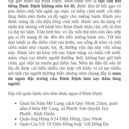
dịp ghé thăm đất Bình Định. Món bánh xèo là
đặc sản nổi
tiếng Bình Định không nên bỏ lỡ,
được làm từ bột gạo có
pha thêm chút bột nghệ tạo màu và thêm chút nước cốt dừa
tăng thêm mùi thơm và độ ngậy cho miếng bánh. Bánh xèo
được tráng rất cẩn thận từng chút một. Bánh xèo đa dạng về
nhân thịt nhưng với bánh bèo Bình Định nhân chủ yếu là tôm
và thịt bò bằm. Tôm tươi bóc vỏ lấy mỗi thịt tôm nõn tẩm ướp
gia vị rồi mang đi rắc đều lên trên miếng bánh xèo. Tới khi
dọn bánh ra đĩa thêm chút rau thơm, rau sống đi kèm và một
chén mắm nhỏ chanh, tỏi, ớt, đường vừa dịu nhẹ vừa nồng
nàn. Bánh xèo ăn kèm với rau, bánh tráng và chấm với nước
mắm chua cay khiến người thưởng thức không bao giờ biết
chán, gọi một lại muốn gọi thêm hai. Món ăn dân dã này từ
lâu đã được cải biến nhiều cho hợp với khẩu vị và tạo nhiều
nét mới cho người thưởng thức nhưng nhìn chung đây là
món
ăn ngon đặc trưng của Bình Định làm say đắm lòng
người
.
Địa chỉ quán bánh xèo tôm nhảy ngon ở Bình Định:
Quán bà Năm Mỹ Cang: cách Quy Nhơn 25km, quán
nằm ở thôn Mỹ Cang, xã Phước Sơn (huyện Tuy
Phước, Bình Định)
Quán ông Hùng ở 24 Diên Hồng, Quy Nhơn
Quán Gia Vỹ: 19 Diên Hồng hoặc 118 Đống Đa