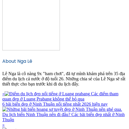
About
Nga Lê
Lê Nga là cô nàng 9x "ham chơi", đã tự mình khám phá trên 35 địa
điểm du lịch cả nước ở độ tuổi 26. Những chia sẻ của Lê Nga sẽ rất
thiết thực cho bạn trước khi đi du lịch đấy.
Previous
«
Các điểm tham
Post:
quan đẹp ở Luang Prabang không thể bỏ qua
Next
6 bãi biển đẹp ở Ninh Thuận nổi tiếng nhất 2026 hiện nay
Post:
»