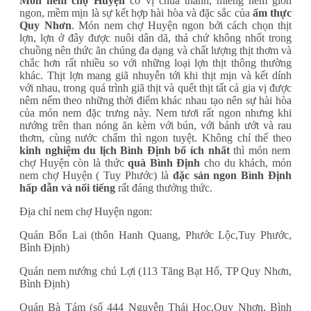
Món nem chợ Huyện
có vị chua thanh, miếng nem giòn
ngon, mềm mịn là sự kết hợp hài hòa và đặc sắc của
ẩm thực
Quy Nhơn
. Món nem chợ Huyện ngon bởi cách chọn thịt
lợn, lợn ở đây được nuôi dân dã, thả chứ không nhốt trong
chuồng nên thức ăn chúng đa dạng và chất lượng thịt thơm và
chắc hơn rất nhiều so với những loại lợn thịt thông thường
khác. Thịt lợn mang giã nhuyễn tới khi thịt mịn và kết dính
với nhau, trong quá trình giã thịt và quết thịt tất cả gia vị được
nêm nếm theo những thời điểm khác nhau tạo nên sự hài hòa
của món nem đặc trưng này. Nem tươi rất ngon nhưng khi
nướng trên than nóng ăn kèm với bún, với bánh ướt và rau
thơm, cùng nước chấm thì ngon tuyệt. Không chỉ thế theo
kinh nghiệm du lịch Bình Định bổ ích nhất
thì món nem
chợ Huyện còn là thức
quà Bình Định
cho du khách, món
nem chợ Huyện ( Tuy Phước) là
đặc sản ngon Bình Định
hấp dẫn và nổi tiếng
rất đáng thưởng thức.
Địa chỉ nem chợ Huyện ngon:
Quán Bốn Lai (thôn Hanh Quang, Phước Lộc,Tuy Phước,
Bình Định)
Quán nem nướng chú Lợi (113 Tăng Bạt Hổ, TP Quy Nhơn,
Bình Định)
Quán Bà Tám (số 444 Nguyễn Thái Học,Quy Nhơn, Bình