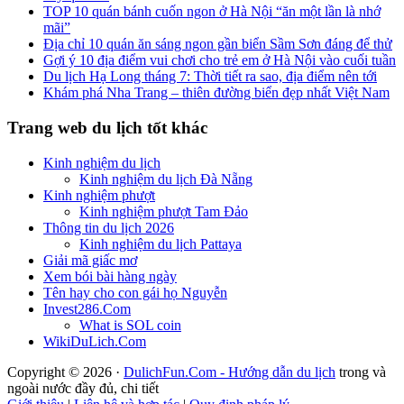
TOP 10 quán bánh cuốn ngon ở Hà Nội “ăn một lần là nhớ
mãi”
Địa chỉ 10 quán ăn sáng ngon gần biển Sầm Sơn đáng để thử
Gợi ý 10 địa điểm vui chơi cho trẻ em ở Hà Nội vào cuối tuần
Du lịch Hạ Long tháng 7: Thời tiết ra sao, địa điểm nên tới
Khám phá Nha Trang – thiên đường biển đẹp nhất Việt Nam
Trang web du lịch tốt khác
Kinh nghiệm du lịch
Kinh nghiệm du lịch Đà Nẵng
Kinh nghiệm phượt
Kinh nghiệm phượt Tam Đảo
Thông tin du lịch 2026
Kinh nghiệm du lịch Pattaya
Giải mã giấc mơ
Xem bói bài hàng ngày
Tên hay cho con gái họ Nguyễn
Invest286.Com
What is SOL coin
WikiDuLich.Com
Copyright © 2026 ·
DulichFun.Com - Hướng dẫn du lịch
trong và
ngoài nước đầy đủ, chi tiết