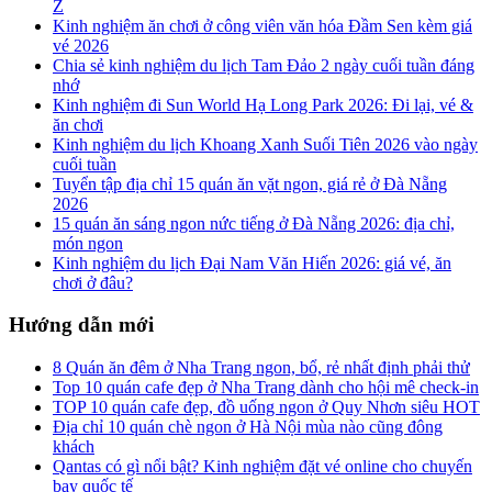
Z
Kinh nghiệm ăn chơi ở công viên văn hóa Đầm Sen kèm giá
vé 2026
Chia sẻ kinh nghiệm du lịch Tam Đảo 2 ngày cuối tuần đáng
nhớ
Kinh nghiệm đi Sun World Hạ Long Park 2026: Đi lại, vé &
ăn chơi
Kinh nghiệm du lịch Khoang Xanh Suối Tiên 2026 vào ngày
cuối tuần
Tuyển tập địa chỉ 15 quán ăn vặt ngon, giá rẻ ở Đà Nẵng
2026
15 quán ăn sáng ngon nức tiếng ở Đà Nẵng 2026: địa chỉ,
món ngon
Kinh nghiệm du lịch Đại Nam Văn Hiến 2026: giá vé, ăn
chơi ở đâu?
Hướng dẫn mới
8 Quán ăn đêm ở Nha Trang ngon, bổ, rẻ nhất định phải thử
Top 10 quán cafe đẹp ở Nha Trang dành cho hội mê check-in
TOP 10 quán cafe đẹp, đồ uống ngon ở Quy Nhơn siêu HOT
Địa chỉ 10 quán chè ngon ở Hà Nội mùa nào cũng đông
khách
Qantas có gì nổi bật? Kinh nghiệm đặt vé online cho chuyến
bay quốc tế