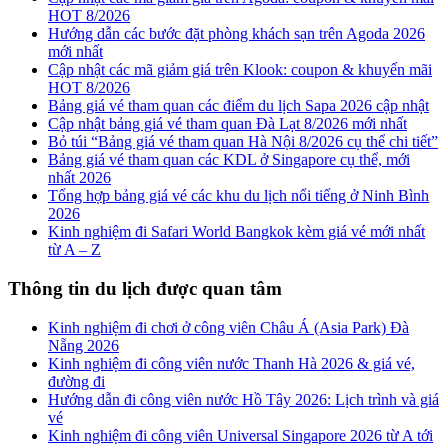
HOT 8/2026
Hướng dẫn các bước đặt phòng khách sạn trên Agoda 2026
mới nhất
Cập nhật các mã giảm giá trên Klook: coupon & khuyến mãi
HOT 8/2026
Bảng giá vé tham quan các điểm du lịch Sapa 2026 cập nhật
Cập nhật bảng giá vé tham quan Đà Lạt 8/2026 mới nhất
Bỏ túi “Bảng giá vé tham quan Hà Nội 8/2026 cụ thể chi tiết”
Bảng giá vé tham quan các KDL ở Singapore cụ thể, mới
nhất 2026
Tổng hợp bảng giá vé các khu du lịch nổi tiếng ở Ninh Bình
2026
Kinh nghiệm đi Safari World Bangkok kèm giá vé mới nhất
từ A – Z
Thông tin du lịch được quan tâm
Kinh nghiệm đi chơi ở công viên Châu Á (Asia Park) Đà
Nẵng 2026
Kinh nghiệm đi công viên nước Thanh Hà 2026 & giá vé,
đường đi
Hướng dẫn đi công viên nước Hồ Tây 2026: Lịch trình và giá
vé
Kinh nghiệm đi công viên Universal Singapore 2026 từ A tới