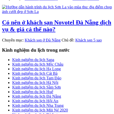
Có nên ở khách sạn Novotel Đà Nẵng dịch
vụ & giá cả thế nào?
Chuyên mục:
Khách sạn ở Đà Nẵng
Chủ đề:
Khách sạn 5 sao
Primary
Kinh nghiệm du lịch trong nước
Sidebar
Kinh nghiệm du lịch Sapa
Kinh nghiệm du lịch Mộc Châu
Kinh nghiệm du lịch Hạ Long
Kinh nghiệm du lịch Cát Bà
Kinh nghiệm du lịch Tam Đảo
Kinh nghiệm du lịch Hà Nội
Kinh nghiệm du lịch Sầm Sơn
Kinh nghiệm du lịch Huế
Kinh nghiệm du lịch Đà Nẵng
Kinh nghiệm du lịch Hội An
Kinh nghiệm du lịch Nha Trang
Kinh nghiệm du lịch Mũi Né 2020