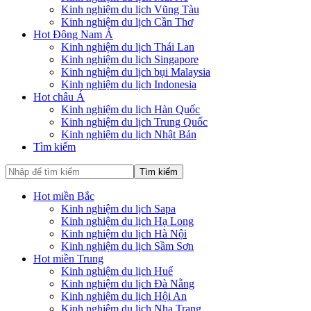
Kinh nghiệm du lịch Vũng Tàu
Kinh nghiệm du lịch Cần Thơ
Hot Đông Nam Á
Kinh nghiệm du lịch Thái Lan
Kinh nghiệm du lịch Singapore
Kinh nghiệm du lịch bụi Malaysia
Kinh nghiệm du lịch Indonesia
Hot châu Á
Kinh nghiệm du lịch Hàn Quốc
Kinh nghiệm du lịch Trung Quốc
Kinh nghiệm du lịch Nhật Bản
Tìm kiếm
Nhập
để
tìm
Hot miền Bắc
kiếm
Kinh nghiệm du lịch Sapa
Kinh nghiệm du lịch Hạ Long
Kinh nghiệm du lịch Hà Nội
Kinh nghiệm du lịch Sầm Sơn
Hot miền Trung
Kinh nghiệm du lịch Huế
Kinh nghiệm du lịch Đà Nẵng
Kinh nghiệm du lịch Hội An
Kinh nghiệm du lịch Nha Trang