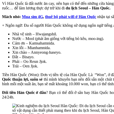
Vì Hàn Quốc là đất nước ăn cay, nên bạn có thể đến những cửa hàn
ruốc… để làm lương thực dự trữ khi đi
du lịch Seoul – Hàn Quốc.
Mách nhỏ:
Mua sim 4G
,
thuê bộ phát wifi ở Hàn Quốc
nhận tại s
+ Ngôn ngữ: Đa số người Hàn Quốc không sử dụng ngôn ngữ tiếng Anh
Nhà vệ sinh – Hwajangshil.
Nước – Mool (phát âm giống với tiếng bò kêu, moo-ing).
Cảm ơn – Kamsahamnida.
Xin lỗi – Mianhamnida.
Xin chào – Annyeong-haseyo.
Đắt – Bisayo.
Phải – Oo Reun Jjok.
Trái – Oen Jjok.
Tiền Hàn Quốc (Won): Đơn vị tiền tệ của Hàn Quốc Là “Won”, ở đây 
Quốc thuận lợi, suôn sẻ
thì mình khuyên bạn nên đổi sẵn một chút 
bình mỗi một suất ăn, bạn sẽ mất khoảng 10.000 won, bạn có thể tính
Đổi tiền Hàn Quốc ở đâu
? Bạn có thể đổi ở sân bay Hàn Quốc hoặ
24/24h.