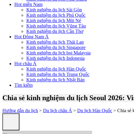
Hot miền Nam
Kinh nghiệm du lịch Sài Gòn
Kinh nghiệm du lịch Phú Quốc
Kinh nghiệm du lịch Mũi Né
Kinh nghiệm du lịch Vũng Tàu
Kinh nghiệm du lịch Cần Thơ
Hot Đông Nam Á
Kinh nghiệm du lịch Thái Lan
Kinh nghiệm du lịch Singapore
Kinh nghiệm du lịch bụi Malaysia
Kinh nghiệm du lịch Indonesia
Hot châu Á
Kinh nghiệm du lịch Hàn Quốc
Kinh nghiệm du lịch Trung Quốc
Kinh nghiệm du lịch Nhật Bản
Tìm kiếm
Chia sẻ kinh nghiệm du lịch Seoul 2026: Vis
Hướng dẫn du lịch
>
Du lịch châu Á
>
Du lịch Hàn Quốc
> Chia sẻ k