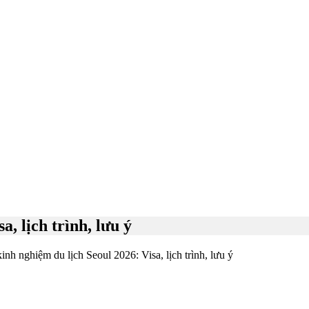
a, lịch trình, lưu ý
inh nghiệm du lịch Seoul 2026: Visa, lịch trình, lưu ý