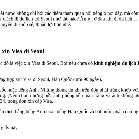
oài nước không chỉ bởi các điểm tham quan nổi tiếng ở nơi đây, mà cò
 Cách đi du lịch tới Seoul như thế nào? Ăn gì, ở đâu khi đi du lịch… Đ
huyến đi suôn sẻ, thuận lợi hơn nhé.
xin Visa đi Seoul
c đó là việc xin Visa đi Seoul. Bởi nếu chưa có
kinh nghiệm du lịch
ường hợp xin Visa đi Seoul, Hàn Quốc dưới 90 ngày).
ốc hoặc tiếng Anh. Những thông tin ghi trên đơn phải trùng khớp với
 tháng. (Nên chọn những bức ảnh phông nền màu trắng và ảnh không ph
34, trong đơn xin cấp Visa.
bản dịch bằng tiếng Anh hoặc tiếng Hàn Quốc và bắt buộc phải có côn
 giấy này.