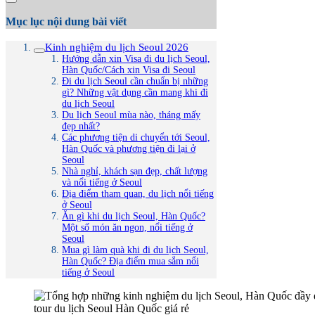
Mục lục nội dung bài viết
Kinh nghiệm du lịch Seoul 2026
Hướng dẫn xin Visa đi du lịch Seoul,
Hàn Quốc/Cách xin Visa đi Seoul
Đi du lịch Seoul cần chuẩn bị những
gì? Những vật dụng cần mang khi đi
du lịch Seoul
Du lịch Seoul mùa nào, tháng mấy
đẹp nhất?
Các phương tiện di chuyển tới Seoul,
Hàn Quốc và phương tiện đi lại ở
Seoul
Nhà nghỉ, khách sạn đẹp, chất lượng
và nổi tiếng ở Seoul
Địa điểm tham quan, du lịch nổi tiếng
ở Seoul
Ăn gì khi du lịch Seoul, Hàn Quốc?
Một số món ăn ngon, nổi tiếng ở
Seoul
Mua gì làm quà khi đi du lịch Seoul,
Hàn Quốc? Địa điểm mua sắm nổi
tiếng ở Seoul