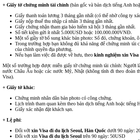
+ Giấy tờ chứng minh tài chính
(bản gốc và bản dịch tiếng Anh hoặ
Giấy thanh toán lương 3 tháng gần nhất (có thể nhờ công ty xá
Giấy nộp thuế thu nhập cá nhân 3 tháng gần nhất.
Giấy chứng nhận tham gia bảo hiểm xã hội 3 tháng gần nhất.
Sổ tiết kiệm gửi ít nhất 5.000USD hoặc 100.000.000VNĐ.
Một số giầy tờ bổ sung khác bản photo: Sổ đỏ, chứng khoán, 
Trong trường hợp bạn không đủ khả năng để chứng minh tài ch
của chính quyền địa phương.
Nếu bạn làm việc đã được về hưu, theo
kinh nghiệm xin Visa 
Một số trường hợp được miễn giấy tờ chứng minh tài chính: Người là
nước Châu Âu hoặc các nước Mỹ, Nhật (không tính đi theo đoàn t
Visa).
+ Giấy tờ khác
:
Chứng minh nhân dân bản photo có công chứng.
Lịch trình tham quan kèm theo bản dịch tiếng Anh hoặc tiếng H
Giấy xác nhận đặt khách sạn.
+ Lệ phí
:
Đối với
xin Visa đi du lịch Seoul, Hàn Quốc
dưới 90 ngày: 
Đối với xin
Visa đi du lịch Seoul
trên 90 ngày: 50USD