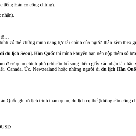
c tiếng Hàn có công chứng).
c nhận).
ô tô…
ính có thể chứng minh năng lực tài chính của người thân kèm theo g
đi du lịch Seoul, Hàn Quốc
thì mình khuyên bạn nên nộp thêm sổ lư
m ở cơ quan chính phủ (chỉ cần bổ sung thêm giấy xác nhận là nhân v
hể), Canada, Úc, Newzealand hoặc những người đi
du lịch Hàn Quố
àn Quốc ghi rõ lịch trình tham quan, du lịch cụ thể (không cần công c
20USD