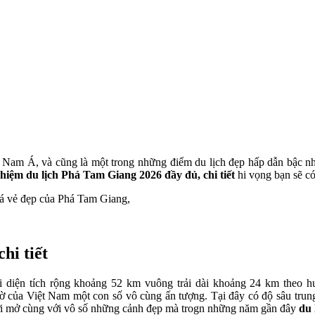
Nam Á, và cũng là một trong những điểm du lịch đẹp hấp dẫn bậc nh
hiệm du lịch Phá Tam Giang 2026 đầy đủ, chi tiết
hi vọng bạn sẽ có 
hi tiết
 diện tích rộng khoảng 52 km vuông trải dài khoảng 24 km theo h
ủa Việt Nam một con số vô cùng ấn tượng. Tại đây có độ sâu trung 
cởi mở cùng với vô số những cảnh đẹp mà trogn những năm gần đây
du 