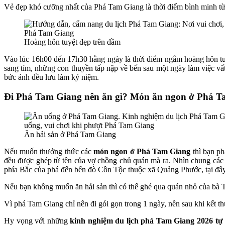
Vẻ đẹp khó cưỡng nhất của Phá Tam Giang là thời điểm bình minh từ 
Hoàng hôn tuyệt đẹp trên đầm
Vào lúc 16h00 đến 17h30 hằng ngày là thời điểm ngắm hoàng hôn tu
sang tím, những con thuyền tấp nập về bến sau một ngày làm việc vất
bức ảnh đều lưu làm kỷ niệm.
Đi Phá Tam Giang nên ăn gì? Món ăn ngon ở Phá 
Ăn hải sản ở Phá Tam Giang
Nếu muốn thưởng thức các
món ngon ở Phá Tam Giang
thì bạn ph
đều được ghép từ tên của vợ chồng chủ quán mà ra. Nhìn chung các 
phía Bắc của phá đến bến đò Cồn Tộc thuộc xã Quảng Phước, tại đây 
Nếu bạn không muốn ăn hải sản thì có thể ghé qua quán nhỏ của bà 
Vì phá Tam Giang chỉ nên đi gói gọn trong 1 ngày, nên sau khi kết t
Hy vọng với những
kinh nghiệm du lịch phá Tam Giang 2026 tự tú