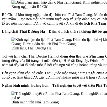
Rừng ngập mặn Rú Chá
Rú Chá là khu rừng ngập mặn đặc hữu của Phá Tam Giang. Muốn tham
vẹt, mắm… tạo nên một bức tranh tuyệt đẹp và giúp đánh bay cái nắng
tổ tạo nên một cảnh tượng vô cùng tuyệt vời khi đi
du lịch Phá Tam
Làng chài Thái Dương Hạ – Điểm du lịch thú vị không thể bỏ q
Đình làng Thái Dương Hạ
Tới với làng chài Thái Dương Hạ một
điểm đến thú vị ở Phá Tam 
trưng riêng của lối trang trí miếu đền tại Huế rất lộng lẫy. Đình 
năm tại đây lại tổ chức một lễ hội cầu ngư vô cùng hoành tráng và lo
Bên cạnh đình còn có chùa Thái Quốc một trong những
ngôi chùa 
cô số các lăng tẩm được xây dựng như những ngôi nhà tí hon với hoa
Ngắm bình minh, hoàng hôn – Trải nghiệm tuyệt vời trên Phá 
Bình minh trên Phá Tam Giang