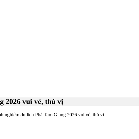
 2026 vui vẻ, thú vị
nh nghiệm du lịch Phá Tam Giang 2026 vui vẻ, thú vị