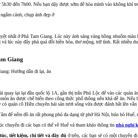
5h30 đến 7h00. Nếu bạn dậy được sớm để hòa mình vào không khí trong
yệt nhất ở Phá Tam Giang. Lúc này ánh sáng vàng hồng nhuốm màu lê
 vả lúc này đây phá quá đỗi hiền hòa, thơ mộng, trữ tình. Rất nhiều 
Tam Giang
ải quay lại lại đầu quốc lộ 1A, gần thị trấn Phú Lộc để vào các quá
món ăn được chế biến theo công thức phổ thông nên khá dễ ăn. Nếu b
có quán cô Hiền chuyên hải sản tươi sống vừa được đánh bắt lên vẫn 
Tâm để nếm đồ ăn rất phong phú đa dạng từ phở Hà Nội, bún bò Huế, 
húc chuyến đi các bạn có thể về Huế và tham khảo thông tin
nhà nghỉ k
c, tiết kiệm, chi tiết và đầy đủ
ở trên, các bạn sẽ có một chuyến 