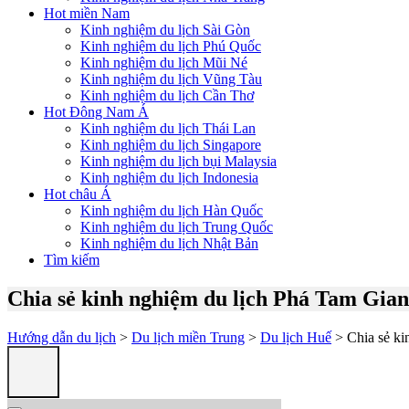
Hot miền Nam
Kinh nghiệm du lịch Sài Gòn
Kinh nghiệm du lịch Phú Quốc
Kinh nghiệm du lịch Mũi Né
Kinh nghiệm du lịch Vũng Tàu
Kinh nghiệm du lịch Cần Thơ
Hot Đông Nam Á
Kinh nghiệm du lịch Thái Lan
Kinh nghiệm du lịch Singapore
Kinh nghiệm du lịch bụi Malaysia
Kinh nghiệm du lịch Indonesia
Hot châu Á
Kinh nghiệm du lịch Hàn Quốc
Kinh nghiệm du lịch Trung Quốc
Kinh nghiệm du lịch Nhật Bản
Tìm kiếm
Chia sẻ kinh nghiệm du lịch Phá Tam Giang
Hướng dẫn du lịch
>
Du lịch miền Trung
>
Du lịch Huế
> Chia sẻ ki