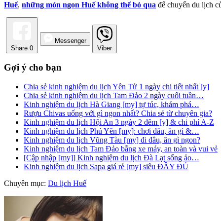
Huế
,
những món ngon Huế không thể bỏ qua
để chuyến du lịch củ
Messenger
Share
0
Viber
Gợi ý cho bạn
Chia sẻ kinh nghiệm du lịch Yên Tử 1 ngày chi tiết nhất [y]
Chia sẻ kinh nghiệm du lịch Tam Đảo 2 ngày cuối tuần…
Kinh nghiệm du lịch Hà Giang [my] tự túc, khám phá…
Rượu Chivas uống với gì ngon nhất? Chia sẻ từ chuyên gia?
Kinh nghiệm du lịch Hội An 3 ngày 2 đêm [y] & chi phí A-Z
Kinh nghiệm du lịch Phú Yên [my]: chơi đâu, ăn gì &…
Kinh nghiệm du lịch Vũng Tàu [my] đi đâu, ăn gì ngon?
Kinh nghiệm du lịch Tam Đảo bằng xe máy, an toàn và vui vẻ
[Cập nhập [my]] Kinh nghiệm du lịch Đà Lạt sống ảo…
Kinh nghiệm du lịch Sapa giá rẻ [my] siêu ĐẦY ĐỦ
Chuyên mục:
Du lịch Huế