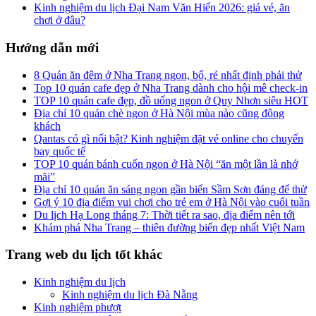
Kinh nghiệm du lịch Đại Nam Văn Hiến 2026: giá vé, ăn
chơi ở đâu?
Hướng dẫn mới
8 Quán ăn đêm ở Nha Trang ngon, bổ, rẻ nhất định phải thử
Top 10 quán cafe đẹp ở Nha Trang dành cho hội mê check-in
TOP 10 quán cafe đẹp, đồ uống ngon ở Quy Nhơn siêu HOT
Địa chỉ 10 quán chè ngon ở Hà Nội mùa nào cũng đông
khách
Qantas có gì nổi bật? Kinh nghiệm đặt vé online cho chuyến
bay quốc tế
TOP 10 quán bánh cuốn ngon ở Hà Nội “ăn một lần là nhớ
mãi”
Địa chỉ 10 quán ăn sáng ngon gần biển Sầm Sơn đáng để thử
Gợi ý 10 địa điểm vui chơi cho trẻ em ở Hà Nội vào cuối tuần
Du lịch Hạ Long tháng 7: Thời tiết ra sao, địa điểm nên tới
Khám phá Nha Trang – thiên đường biển đẹp nhất Việt Nam
Trang web du lịch tốt khác
Kinh nghiệm du lịch
Kinh nghiệm du lịch Đà Nẵng
Kinh nghiệm phượt