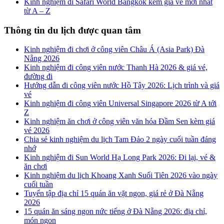
Kinh nghiệm đi Safari World Bangkok kèm giá vé mới nhất
từ A – Z
Thông tin du lịch được quan tâm
Kinh nghiệm đi chơi ở công viên Châu Á (Asia Park) Đà
Nẵng 2026
Kinh nghiệm đi công viên nước Thanh Hà 2026 & giá vé,
đường đi
Hướng dẫn đi công viên nước Hồ Tây 2026: Lịch trình và giá
vé
Kinh nghiệm đi công viên Universal Singapore 2026 từ A tới
Z
Kinh nghiệm ăn chơi ở công viên văn hóa Đầm Sen kèm giá
vé 2026
Chia sẻ kinh nghiệm du lịch Tam Đảo 2 ngày cuối tuần đáng
nhớ
Kinh nghiệm đi Sun World Hạ Long Park 2026: Đi lại, vé &
ăn chơi
Kinh nghiệm du lịch Khoang Xanh Suối Tiên 2026 vào ngày
cuối tuần
Tuyển tập địa chỉ 15 quán ăn vặt ngon, giá rẻ ở Đà Nẵng
2026
15 quán ăn sáng ngon nức tiếng ở Đà Nẵng 2026: địa chỉ,
món ngon