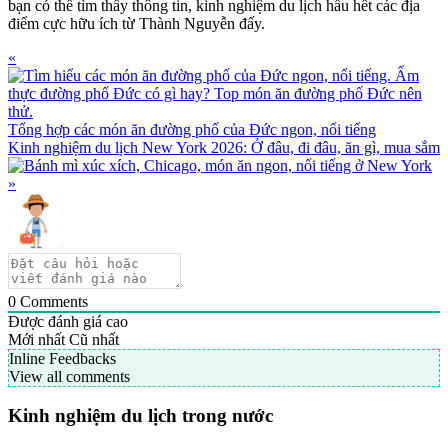
bạn có thể tìm thấy thông tin, kinh nghiệm du lịch hầu hết các địa
điểm cực hữu ích từ Thành Nguyễn đấy.
Previous
«
Post:
Tổng hợp các món ăn đường phố của Đức ngon, nổi tiếng
Next
Kinh nghiệm du lịch New York 2026: Ở đâu, đi đâu, ăn gì, mua sắm
Post:
»
0
Comments
Được đánh giá cao
Mới nhất
Cũ nhất
Inline Feedbacks
View all comments
Primary
Kinh nghiệm du lịch trong nước
Sidebar