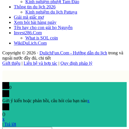
Kinh nghiệm phượt Tam Đảo
Thông tin du lịch 2026
Kinh nghiệm du lịch Pattaya
Giải mã giấc mơ
Xem bói bài hàng ngày
Tên hay cho con gái họ Nguyễn
Invest286.Com
What is SOL coin
WikiDuLich.Com
Copyright © 2026 ·
DulichFun.Com - Hướng dẫn du lịch
trong và
ngoài nước đầy đủ, chi tiết
Giới thiệu
|
Liên hệ và hợp tác
|
Quy định pháp lý
0
Gửi ý kiến hoặc phản hồi, câu hỏi của bạn nào
x
(
)
x
|
Trả lời