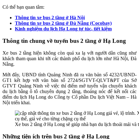
Có thể bạn quan tâm:
Thông tin xe bus 2 tầng ở Hà Nội
Thông tin xe bus 2 tầng ở Đà Nẵng (Cocobay)
Kinh nghiệm du lịch Hạ Long tự túc, tiết kiệm
Thông tin chung về tuyến bus 2 tầng ở Hạ Long
Xe bus 2 tầng hiện không còn quá xa lạ với người dân cũng như
khách tham quan khi tới các thành phố du lịch lớn như Hà Nội, Đà
Nẵng.
Mới đây, UBND tỉnh Quảng Ninh đã ra văn bản số 4232/UBND-
GT1 kết hợp với văn bản số 2724/SGTVT-QLVT&PT của Sở
GTVT Quảng Ninh về việc thí điểm mở tuyến vận chuyển khách
du lịch bằng ô tô chuyên dụng 2 tầng, thoáng nóc để kết nối các
điểm du lịch Hạ Long do Công ty Cổ phần Du lịch Việt Nam – Hà
Nội triển khai.
Xe bus 2 tầng ở Hạ Long sẽ giúp nhà bạn du lịch thoải mái và 
Những tiện ích trên bus 2 tầng ở Hạ Long