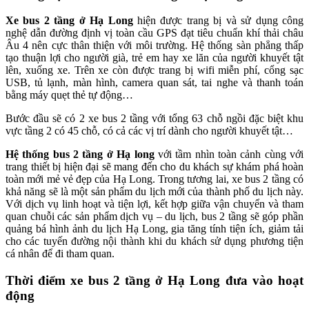
Xe bus 2 tầng ở Hạ Long
hiện được trang bị và sử dụng công
nghệ dẫn đường định vị toàn cầu GPS đạt tiêu chuẩn khí thải châu
Âu 4 nên cực thân thiện với môi trường. Hệ thống sàn phẳng thấp
tạo thuận lợi cho người già, trẻ em hay xe lăn của người khuyết tật
lên, xuống xe. Trên xe còn được trang bị wifi miễn phí, cổng sạc
USB, tủ lạnh, màn hình, camera quan sát, tai nghe và thanh toán
bằng máy quẹt thẻ tự động…
Bước đầu sẽ có 2 xe bus 2 tầng với tổng 63 chỗ ngồi đặc biệt khu
vực tầng 2 có 45 chỗ, có cả các vị trí dành cho người khuyết tật…
Hệ thống bus 2 tầng ở Hạ long
với tầm nhìn toàn cảnh cùng với
trang thiết bị hiện đại sẽ mang đến cho du khách sự khám phá hoàn
toàn mới mẻ vẻ đẹp của Hạ Long. Trong tương lai, xe bus 2 tầng có
khả năng sẽ là một sản phẩm du lịch mới của thành phố du lịch này.
Với dịch vụ linh hoạt và tiện lợi, kết hợp giữa vận chuyển và tham
quan chuỗi các sản phẩm dịch vụ – du lịch, bus 2 tầng sẽ góp phần
quảng bá hình ảnh du lịch Hạ Long, gia tăng tính tiện ích, giảm tải
cho các tuyến đường nội thành khi du khách sử dụng phương tiện
cá nhân để đi tham quan.
Thời điểm xe bus 2 tầng ở Hạ Long đưa vào hoạt
động