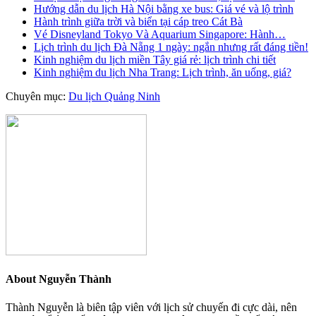
Hướng dẫn du lịch Hà Nội bằng xe bus: Giá vé và lộ trình
Hành trình giữa trời và biển tại cáp treo Cát Bà
Vé Disneyland Tokyo Và Aquarium Singapore: Hành…
Lịch trình du lịch Đà Nẵng 1 ngày: ngắn nhưng rất đáng tiền!
Kinh nghiệm du lịch miền Tây giá rẻ: lịch trình chi tiết
Kinh nghiệm du lịch Nha Trang: Lịch trình, ăn uống, giá?
Chuyên mục:
Du lịch Quảng Ninh
About
Nguyễn Thành
Thành Nguyễn là biên tập viên với lịch sử chuyến đi cực dài, nên