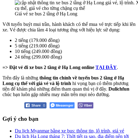
Giá vé xe bus 2 tầng ở Hạ Long
Với tuyến buýt mui trần, hành khách có thể mua vé trực tiếp khi lên
xe. Vé được chia làm 4 loại tương ứng với hiệu lực sử dụng:
2 tiếng (179.000 đồng)
5 tiếng (219.000 đồng)
10 tiếng (249.000 đồng)
24 tiếng (299.000 đồng)
=> Đặt vé đi xe bus 2 tầng ở Hạ Long online
TẠI ĐÂY
.
Trên đây là những
thông tin chính về tuyến bus 2 tầng ở Hạ
Long cụ thể với giá vé và lộ trình
hi vọng bạn có thêm phương
tiện để khám phá những điểm tham quan thú vị ở đây.
Dulichfun
chúc bạn luôn gặp nhiều may mắn trên mọi nẻo đường.
Messenger
Viber
Share
0
Gợi ý cho bạn
Du lịch Myanmar bằng xe bus: thông tin, lộ trình, giá vé
Du lịch Hạ Long tháng 7: Thời tiết ra sao, địa điểm nên tới