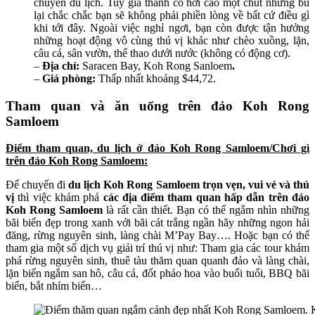
chuyến du lịch. Tuy giá thành có hơi cao một chút nhưng bù
lại chắc chắc bạn sẽ không phải phiền lòng về bất cứ điều gì
khi tới đây. Ngoài việc nghỉ ngơi, bạn còn được tận hưởng
những hoạt động vô cùng thú vị khác như chèo xuồng, lặn,
câu cá, sân vườn, thể thao dưới nước (không có động cơ).
–
Địa chỉ:
Saracen Bay, Koh Rong Sanloem
.
–
Giá phòng:
Thấp nhất khoảng $44,72.
Tham quan và ăn uống trên đảo Koh Rong
Samloem
Điểm tham quan, du lịch ở đảo Koh Rong Samloem/Chơi gì
trên đảo Koh Rong Samloem:
Để chuyến đi
du lịch Koh Rong Samloem trọn vẹn, vui vẻ và thú
vị
thì việc khám phá
các địa điểm tham quan hấp dẫn trên đảo
Koh Rong Samloem
là rất cần thiết. Bạn có thể ngắm nhìn những
bãi biển đẹp trong xanh với bãi cát trắng ngần hãy những ngon hải
đăng, rừng nguyên sinh, làng chài M’Pay Bay…. Hoặc bạn có thể
tham gia một số dịch vụ giải trí thú vị như: Tham gia các tour khám
phá rừng nguyên sinh, thuê tàu thăm quan quanh đảo và làng chài,
lặn biển ngắm san hô, câu cá, đốt phảo hoa vào buổi tuổi, BBQ bãi
biển, bắt nhím biển…