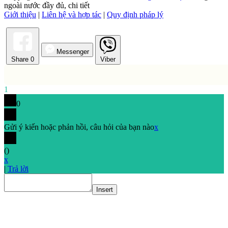
ngoài nước đầy đủ, chi tiết
Giới thiệu
|
Liên hệ và hợp tác
|
Quy định pháp lý
Messenger
Share
0
Viber
1
0
Gửi ý kiến hoặc phản hồi, câu hỏi của bạn nào
x
(
)
x
|
Trả lời
Insert