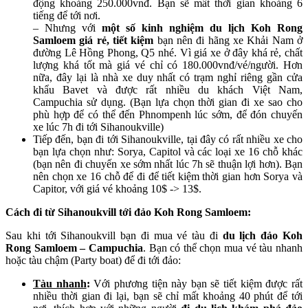
động khoảng 250.000vnđ. Bạn sẽ mất thời gian khoảng 6
tiếng để tới nơi.
– Nhưng với
một số kinh nghiệm du lịch Koh Rong
Samloem giá rẻ, tiết kiệm
bạn nên đi hãng xe Khải Nam ở
đường Lê Hồng Phong, Q5 nhé. Vì giá xe ở đây khá rẻ, chất
lượng khá tốt mà giá vé chỉ có 180.000vnđ/vé/người. Hơn
nữa, đây lại là nhà xe duy nhất có trạm nghỉ riêng gần cửa
khẩu Bavet và được rất nhiều du khách Việt Nam,
Campuchia sử dụng. (Bạn lựa chọn thời gian đi xe sao cho
phù hợp để có thể đến Phnompenh lúc sớm, để đón chuyến
xe lúc 7h đi tới Sihanoukville)
Tiếp đến, bạn đi tới Sihanoukville, tại đây có rất nhiều xe cho
bạn lựa chọn như: Sorya, Capitol và các loại xe 16 chỗ khác
(bạn nên đi chuyến xe sớm nhất lúc 7h sẽ thuận lợi hơn). Bạn
nên chọn xe 16 chỗ để đi để tiết kiệm thời gian hơn Sorya và
Capitor, với giá vé khoảng 10$ -> 13$.
Cách đi từ Sihanoukvill tới đảo Koh Rong Samloem:
Sau khi tới Sihanoukvill bạn đi mua vé tàu đi
du lịch đảo Koh
Rong Samloem – Campuchia
. Bạn có thể chọn mua vé tàu nhanh
hoặc tàu chậm (Party boat) để đi tới đảo:
Tàu nhanh
:
Với phương tiện này bạn sẽ tiết kiệm được rất
nhiều thời gian đi lại, bạn sẽ chỉ mất khoảng 40 phút để tới