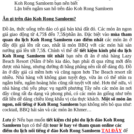
Lặn biển ngắm san hô trên đảo Koh Rong Samloem
Ăn gì trên đảo Koh Rong Samloem?
Đồ ăn, thức uống trên đảo có giá bán khá đắt đỏ. Các món ăn ngon
giá giao động từ 4,75$ đến 7,5$/phần ăn. Đặc biệt vào
mùa tham
quan du lịch Koh Rong Samloem cao điểm nhất
các món ăn ở
đây đội giá lên rất cao, nhất là món BBQ với các món hải sản
nướng giá lên tới 7,5$. Chính vì thế để
tiết kiệm kinh phí du lịch
Koh Rong Samloem tốt nhất
bạn nên đi ăn ở nhà hàng Lazy
Beach Resort (Nằm ở bên kia đảo, bạn phải đi qua rừng mới đến
được nhà hàng, nhưng đường đi bằng phẳng nên rất dễ dàng đi). Đồ
ăn ở đây giá cả mềm hơn và cũng ngon hơn The Beach resort rất
nhiều. Nhà hàng với không gian tuyệt đẹp, vừa ăn có thể nhìn ra
ngắm biển, ngắm hoàng hôn cũng rất tuyệt vời nhé. Hơn thế nữa, vì
nhà hàng chủ yếu phục vụ người phương Tây nên các món ăn nơi
đây cũng rất đa dạng và phong phú, có các món ăn giống như trên
đất liền dễ dàng chiều lòng khẩu vị của thực khách.
Một số món ăn
ngon, nổi tiếng ở Koh Rong Samloem
bạn không nên bỏ qua như:
cocktail, BBQ hải sản và các món ăn Khmer…
Lưu ý:
Nếu bạn muốn
tiết kiệm chi phí du lịch đảo Koh Rong
Samloem
bạn có thể đặt
tour lẻ hay vé tham quan online các
điểm du lịch nổi tiếng ở đảo Koh Rong Samloem
TẠI ĐÂY
để