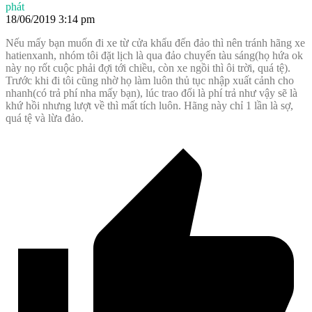
phát
18/06/2019 3:14 pm
Nếu mấy bạn muốn đi xe từ cửa khẩu đến đảo thì nên tránh hãng xe
hatienxanh, nhóm tôi đặt lịch là qua đảo chuyến tàu sáng(họ hứa ok
này nọ rốt cuộc phải đợi tới chiều, còn xe ngồi thì ôi trời, quá tệ).
Trước khi đi tôi cũng nhờ họ làm luôn thủ tục nhập xuất cảnh cho
nhanh(có trả phí nha mấy bạn), lúc trao đổi là phí trả như vậy sẽ là
khứ hồi nhưng lượt về thì mất tích luôn. Hãng này chỉ 1 lần là sợ,
quá tệ và lừa đảo.