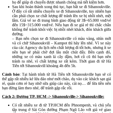
họ để giúp di chuyển được nhanh chóng mà tiết kiệm hơn.
Sau khi hoàn thành xong thủ tục, bạn bắt xe đi Sihanoukville.
Ở đây có rất nhiều chuyến xe đi Sihanoukville, tuy nhiên bạn
cần phải chọn xe chất lượng để tránh lên xe bị nhồi nhét, mệt
lắm. Giá vé xe đi trung bình giao động từ 3$~65.000 vnđ/vé
đến 15$~315.000 vnđ/vé. Nếu bạn đi xe giá rẻ thì chắc chắn
không thể tránh khỏi việc bị nhồi nhét khách, đón khách giữa
đường.
– Bạn nên chọn xe đi Sihanoukville có màu vàng, nhìn mới
và có chữ Sihanoukvill – Kampot thì hãy lên nhé. Vì xe này
của các Agency du lịch nên chất lượng đi tốt hơn, nhưng ít xe
nên bạn sẽ phải chờ đợi lâu một chút đấy. Bên cạnh đó,
những xe có màu xanh lá cây đậm, hơi cũ cũ thì bạn nên
tránh ra nhé, vì chất lượng xe rất kém. Thời gian đi từ Hà
Tiên tới Sihanoukvill khoảng 4h đến 5h.
Cảnh báo
: Tại hành trình từ Hà Tiên tới Sihanoukville bạn sẽ có
thể gặp rất nhiều kẻ lừa đảo như mời chào, dụ vào các khách sạn giá
rẻ, quán cơm rẻ hay nhờ sửa giúp cáo này, cái nọ… để lừa tiền nên
bạn đừng làm theo nhé, để tránh gặp rắc rối.
Cách 2: Đường TP. HCM -> Sihanoukville-> Sihanoukville:
Có rất nhiều xe đi từ TP.HCM đến Phnompenh, và chủ yếu
tập trung ở Sài Gòn đường Phạm Ngũ Lão với giá vé giao