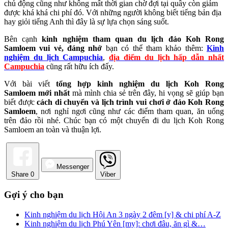
chủ động cũng như không mất thời gian chờ đợi tại quầy còn giảm
được khá khá chi phí đó. Với những người không biết tiếng bản địa
hay giỏi tiếng Anh thì đây là sự lựa chọn sáng suốt.
Bên cạnh
kinh nghiệm tham quan du lịch đảo Koh Rong
Samloem vui vẻ, đáng nhớ
bạn có thể tham khảo thêm:
Kinh
nghiệm du lịch Campuchia
,
địa điểm du lịch hấp dẫn nhất
Campuchia
cũng rất hữu ích đấy.
Với bài viết
tổng hợp kinh nghiệm du lịch Koh Rong
Samloem mới nhất
mà mình chia sẻ trên đây, hi vọng sẽ giúp bạn
biết được
cách di chuyển và lịch trình vui chơi ở đảo Koh Rong
Samloem
, nơi nghỉ ngơi cũng như các điểm tham quan, ăn uống
trên đảo rồi nhé. Chúc bạn có một chuyến đi du lịch Koh Rong
Samloem an toàn và thuận lợi.
Messenger
Share
0
Viber
Gợi ý cho bạn
Kinh nghiệm du lịch Hội An 3 ngày 2 đêm [y] & chi phí A-Z
Kinh nghiệm du lịch Phú Yên [my]: chơi đâu, ăn gì &…