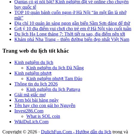
Qantas có gì nổi bật? Kinh nghiệm đặt vé online cho chuyến
bay quốc tế
TOP 10 quán bánh cuốn ngon ở Hà Nội “ăn một lần là nhớ
mãi”
Địa chỉ 10 quán ăn sáng ngon gần biển Sầm Sơn đáng để thử
Gợi ý 10 địa điểm vui chơi cho trẻ em ở Hà Nội vào cuối tuần
Du lịch Hạ Long tháng 7: Thời tiết ra sao, địa điểm nên tới
Khám phá Nha Trang – thiên đường biển đẹp nhất Việt Nam
Trang web du lịch tốt khác
Kinh nghiệm du lịch
Kinh nghiệm du lịch Đà Nẵng
Kinh nghiệm phượt
Kinh nghiệm phượt Tam Đảo
Thông tin du lịch 2026
Kinh nghiệm du lịch Pattaya
Giải mã giấc mơ
Xem bói bài hàng ngày
Tên hay cho con gái họ Nguyễn
Invest286.Com
What is SOL coin
WikiDuLich.Com
Copyright © 2026 ·
DulichFun.Com - Hướng dẫn du lịch
trong và