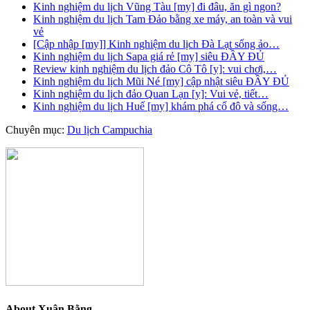
Kinh nghiệm du lịch Vũng Tàu [my] đi đâu, ăn gì ngon?
Kinh nghiệm du lịch Tam Đảo bằng xe máy, an toàn và vui
vẻ
[Cập nhập [my]] Kinh nghiệm du lịch Đà Lạt sống ảo…
Kinh nghiệm du lịch Sapa giá rẻ [my] siêu ĐẦY ĐỦ
Review kinh nghiệm du lịch đảo Cô Tô [y]: vui chơi,…
Kinh nghiệm du lịch Mũi Né [my] cập nhật siêu ĐẦY ĐỦ
Kinh nghiệm du lịch đảo Quan Lạn [y]: Vui vẻ, tiết…
Kinh nghiệm du lịch Huế [my] khám phá cố đô và sống…
Chuyên mục:
Du lịch Campuchia
About
Xuân Bằng