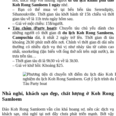
nơi, thích hợp với những người
đi du lịch khám phá đảo
Koh Rong Samloem 1 ngày
nhé.
– Bạn có thể mua vé tại bến bến tàu Serendipity,
Sihanoukville. Thời gian tàu khởi hành từ 15h chiều và thời
gian tàu về là 11h trưa ngày hôm sau.
– Giá vé một chiều: 15$/người.
Tàu chậm (Party boat)
:
Chuyến tàu chủ yếu dành cho
những người có thời gian đi
du lịch Koh Rong Samloem,
Campuchia
dài, ít nhất 2 ngày trở lên. Thời gian đi tàu
khoảng 2h30 phút mới đến nơi. Chính vì thời gian đi dài nên
thường có nhiều dịch vụ thú vị như nhảy tàu từ cabin cao
nhất, snorkeling (lặn biển với ống thở nổi trên mặt nước), ăn
trưa trên tàu…
– Thời gian tàu đi là 9h30 và về là 3h30.
– Giá vé khứ hồi: Khoảng $25.
Tàu Party boat
Nhà nghỉ, khách sạn đẹp, chất lượng ở Koh Rong
Samloem
Đảo Koh Rong Samloem vẫn còn khá hoang sơ, nên các dịch vụ
khách sạn, nhà nghỉ tại nơi đây chưa phát triển mạnh. Bởi vậy