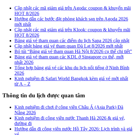
Cập nhật các mã giảm giá trên Agoda: coupon & khuyến mãi
HOT 8/2026
Hướng dẫn các bước đặt phòng khách sạn trên Agoda 2026
mới nhất
Cập nhật các mã giảm giá trên Klook: coupon & khuyến mãi
HOT 8/2026
Bảng giá vé tham quan các điểm du lịch Sapa 2026 cập nhật
Cập nhật bảng giá vé tham quan Đà Lạt 8/2026 mới nhất
Bỏ túi “Bảng giá vé tham quan Hà Nội 8/2026 cụ thể chi tiết”
Bảng giá vé tham quan các KDL ở Singapore cụ thể, mới
nhất 2026
Tổng hợp bảng giá vé các khu du lịch nổi tiếng ở Ninh Bình
2026
Kinh nghiệm đi Safari World Bangkok kèm giá vé mới nhất
từ A – Z
Thông tin du lịch được quan tâm
Kinh nghiệm đi chơi ở công viên Châu Á (Asia Park) Đà
Nẵng 2026
Kinh nghiệm đi công viên nước Thanh Hà 2026 & giá vé,
đường đi
Hướng dẫn đi công viên nước Hồ Tây 2026: Lịch trình và giá
vé