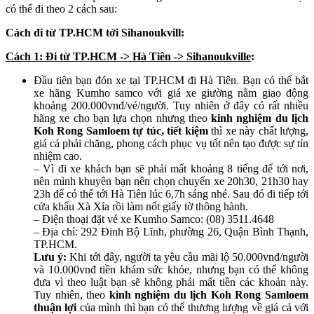
có thể đi theo 2 cách sau:
Cách đi từ TP.HCM tới Sihanoukvill:
Cách 1: Đi từ TP.HCM -> Hà Tiên -> Sihanoukville
:
Đầu tiên bạn đón xe tại TP.HCM đi Hà Tiên. Bạn có thể bắt
xe hãng Kumho samco với giá xe giường nằm giao động
khoảng 200.000vnđ/vé/người. Tuy nhiên ở đây có rất nhiều
hãng xe cho bạn lựa chọn nhưng theo
kinh nghiệm du lịch
Koh Rong Samloem
tự túc, tiết kiệm
thì xe này chất lượng,
giá cả phải chăng, phong cách phục vụ tốt nên tạo được sự tín
nhiệm cao.
– Vì đi xe khách bạn sẽ phải mất khoảng 8 tiếng để tới nơi,
nên mình khuyên bạn nên chọn chuyến xe 20h30, 21h30 hay
23h để có thể tới Hà Tiên lúc 6,7h sáng nhé. Sau đó đi tiếp tới
cửa khẩu Xà Xía rồi làm nốt giấy tờ thông hành.
– Điện thoại đặt vé xe Kumho Samco: (08) 3511.4648
– Địa chỉ: 292 Đinh Bộ Lĩnh, phường 26, Quận Bình Thạnh,
TP.HCM.
Lưu ý:
Khi tới đây, người ta yêu cầu mãi lộ 50.000vnđ/người
và 10.000vnđ tiền khám sức khỏe, nhưng bạn có thể không
đưa vì theo luật bạn sẽ không phải mất tiền các khoản này.
Tuy nhiên, theo
kinh nghiệm du lịch Koh Rong Samloem
thuận lợi
của mình thì bạn có thể thương lượng về giá cả với