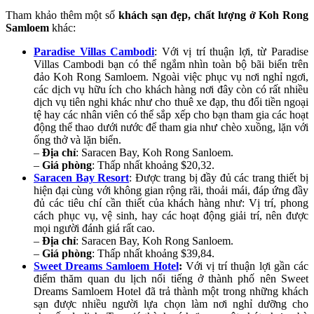
Tham khảo thêm một số
khách sạn đẹp, chất lượng ở Koh Rong
Samloem
khác:
Paradise Villas Cambodi
: Với vị trí thuận lợi, từ Paradise
Villas Cambodi bạn có thể ngắm nhìn toàn bộ bãi biển trên
đảo Koh Rong Samloem. Ngoài việc phục vụ nơi nghỉ ngơi,
các dịch vụ hữu ích cho khách hàng nơi đây còn có rất nhiều
dịch vụ tiên nghi khác như cho thuê xe đạp, thu đổi tiền ngoại
tệ hay các nhân viên có thể sắp xếp cho bạn tham gia các hoạt
động thể thao dưới nước để tham gia như chèo xuồng, lặn với
ống thở và lặn biển.
–
Địa chỉ
: Saracen Bay, Koh Rong Sanloem.
–
Giá
phòng
: Thấp nhất khoảng $20,32.
Saracen Bay Resort
: Được trang bị đầy đủ các trang thiết bị
hiện đại cùng với không gian rộng rãi, thoải mái, đáp ứng đầy
đủ các tiêu chí cần thiết của khách hàng như: Vị trí, phong
cách phục vụ, vệ sinh, hay các hoạt động giải trí, nên được
mọi người đánh giá rất cao.
–
Địa
chỉ
: Saracen Bay, Koh Rong Sanloem.
–
Giá phòng
: Thấp nhất khoảng $39,84.
Sweet Dreams Samloem Hotel
:
Với vị trí thuận lợi gần các
điểm thăm quan du lịch nổi tiếng ở thành phố nên Sweet
Dreams Samloem Hotel đã trả thành một trong những khách
sạn được nhiều người lựa chọn làm nơi nghỉ dưỡng cho