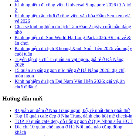
Kinh nghiệm đi công viên Universal Singapore 2026 từ A tới
Z
Kinh nghiệm ăn chơi ở công viên văn hóa Đầm Sen kèm giá
vé 2026
Chia sẻ kinh nghiệm du lịch Tam Đảo 2 ngày cuối tuần đáng
nhớ
Kinh nghiệm đi Sun World Hạ Long Park 2026: Đi lại, vé &
ăn chơi
Kinh nghiệm du lịch Khoang Xanh Suối Tiên 2026 vào ngày
cuối tuần
Tuyển tập địa chỉ 15 quán ăn vặt ngon, giá rẻ ở Đà Nẵng
2026
15 quán ăn sáng ngon nức tiếng ở Đà Nẵng 2026: địa chỉ,
món ngon
Kinh nghiệm du lịch Đại Nam Văn Hiến 2026: giá vé, ăn
chơi ở đâu?
Hướng dẫn mới
8 Quán ăn đêm ở Nha Trang ngon, bổ, rẻ nhất định phải thử
Top 10 quán cafe đẹp ở Nha Trang dành cho hội mê check-in
TOP 10 quán cafe đẹp, đồ uống ngon ở Quy Nhơn siêu HOT
Địa chỉ 10 quán chè ngon ở Hà Nội mùa nào cũng đông
khách