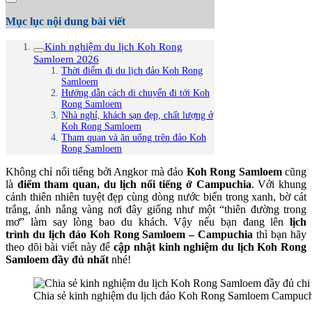
Mục lục nội dung bài viết
Kinh nghiệm du lịch Koh Rong
Samloem 2026
Thời điểm đi du lịch đảo Koh Rong
Samloem
Hướng dẫn cách di chuyển đi tới Koh
Rong Samloem
Nhà nghỉ, khách sạn đẹp, chất lượng ở
Koh Rong Samloem
Tham quan và ăn uống trên đảo Koh
Rong Samloem
Không chỉ nổi tiếng bởi Angkor mà đảo
Koh Rong Samloem
cũng
là
điểm tham quan, du lịch nổi tiếng ở Campuchia
. Với khung
cảnh thiên nhiên tuyệt đẹp cùng dòng nước biển trong xanh, bờ cát
trắng, ánh nắng vàng nơi đây giống như một “thiên đường trong
mơ” làm say lòng bao du khách. Vậy nếu bạn đang lên
lịch
trình
du lịch đảo Koh Rong Samloem – Campuchia
thì bạn hãy
theo dõi bài viết này để
cập nhật kinh nghiệm du lịch Koh Rong
Samloem đầy đủ nhất
nhé!
Chia sẻ kinh nghiệm du lịch đảo Koh Rong Samloem Campuch