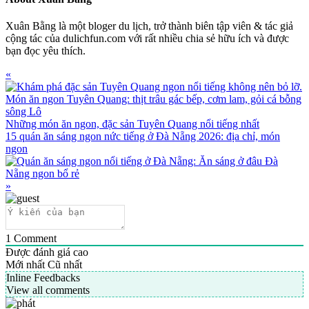
Xuân Bằng là một bloger du lịch, trở thành biên tập viên & tác giả
cộng tác của dulichfun.com với rất nhiều chia sẻ hữu ích và được
bạn đọc yêu thích.
Previous
«
Post:
Những món ăn ngon, đặc sản Tuyên Quang nổi tiếng nhất
Next
15 quán ăn sáng ngon nức tiếng ở Đà Nẵng 2026: địa chỉ, món
Post:
ngon
»
1
Comment
Được đánh giá cao
Mới nhất
Cũ nhất
Inline Feedbacks
View all comments