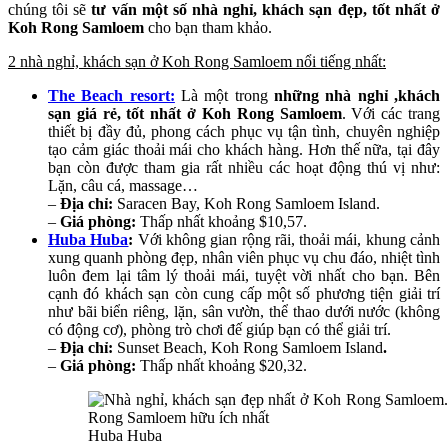
chúng tôi sẽ
tư vấn một số nhà nghỉ, khách sạn đẹp, tốt nhất ở
Koh Rong Samloem
cho bạn tham khảo.
2 nhà nghỉ, khách sạn ở Koh Rong Samloem nổi tiếng nhất:
The Beach resort:
Là một trong
những nhà nghỉ ,khách
sạn giá rẻ, tốt nhất ở Koh Rong Samloem
. Với các trang
thiết bị đầy đủ, phong cách phục vụ tận tình, chuyên nghiệp
tạo cảm giác thoải mái cho khách hàng. Hơn thế nữa, tại đây
bạn còn được tham gia rất nhiều các hoạt động thú vị như:
Lặn, câu cá, massage…
–
Địa chỉ:
Saracen Bay, Koh Rong Samloem Island.
–
Giá phòng:
Thấp nhất khoảng $10,57.
Huba Huba
:
Với không gian rộng rãi, thoải mái, khung cảnh
xung quanh phòng đẹp, nhân viên phục vụ chu đáo, nhiệt tình
luôn đem lại tâm lý thoải mái, tuyệt vời nhất cho bạn. Bên
cạnh đó khách sạn còn cung cấp một số phương tiện giải trí
như bãi biển riêng, lặn, sân vườn, thể thao dưới nước (không
có động cơ), phòng trò chơi đế giúp bạn có thể giải trí.
–
Địa chỉ:
Sunset Beach, Koh Rong Samloem Island
.
–
Giá phòng:
Thấp nhất khoảng $20,32.
Huba Huba