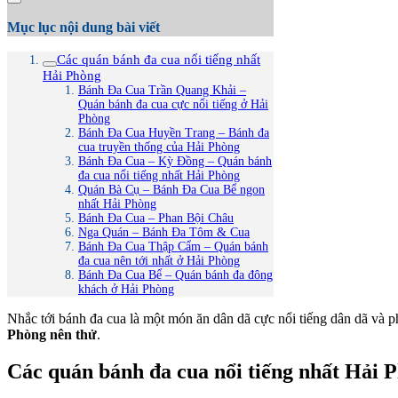
Mục lục nội dung bài viết
Các quán bánh đa cua nổi tiếng nhất
Hải Phòng
Bánh Đa Cua Trần Quang Khải –
Quán bánh đa cua cực nổi tiếng ở Hải
Phòng
Bánh Đa Cua Huyền Trang – Bánh đa
cua truyền thống của Hải Phòng
Bánh Đa Cua – Kỳ Đồng – Quán bánh
đa cua nổi tiếng nhất Hải Phòng
Quán Bà Cụ – Bánh Đa Cua Bể ngon
nhất Hải Phòng
Bánh Đa Cua – Phan Bội Châu
Nga Quán – Bánh Đa Tôm & Cua
Bánh Đa Cua Thập Cẩm – Quán bánh
đa cua nên tới nhất ở Hải Phòng
Bánh Đa Cua Bể – Quán bánh đa đông
khách ở Hải Phòng
Nhắc tới bánh đa cua là một món ăn dân dã cực nổi tiếng dân dã và
Phòng nên thử
.
Các quán bánh đa cua nổi tiếng nhất Hải P