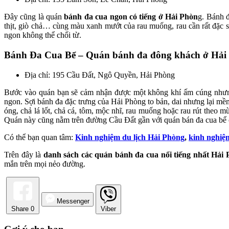
Đây cũng là quán
bánh đa cua ngon có tiếng ở Hải Phòn
g. Bánh đ
thịt, giò chả… cùng màu xanh mướt của rau muống, rau cần rất đặc s
ngon không thể chối từ.
Bánh Đa Cua Bể – Quán bánh đa đông khách ở Hải
Địa chỉ: 195 Cầu Đất, Ngô Quyền, Hải Phòng
Bước vào quán bạn sẽ cảm nhận được một không khí ấm cúng nhưng c
ngon. Sợi bánh đa đặc trưng của Hải Phòng to bản, dai nhưng lại mềm
óng, chả lá lốt, chả cá, tôm, mộc nhĩ, rau muống hoặc rau rút the
Quán này cũng nằm trên đường Cầu Đất gần với quán bán đa cua bể 
Có thể bạn quan tâm:
Kinh nghiệm du lịch Hải Phòng
,
kinh nghiệ
Trên đây là
danh sách các quán bánh đa cua nổi tiếng nhất Hải 
mắn trên mọi nẻo đường.
Messenger
Share
0
Viber