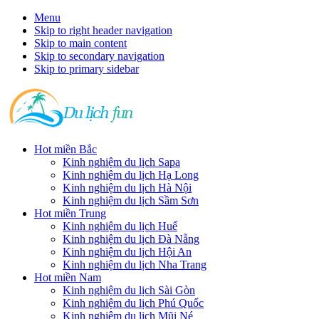
Menu
Skip to right header navigation
Skip to main content
Skip to secondary navigation
Skip to primary sidebar
Hot miền Bắc
Kinh nghiệm du lịch Sapa
Kinh nghiệm du lịch Hạ Long
Kinh nghiệm du lịch Hà Nội
Kinh nghiệm du lịch Sầm Sơn
Hot miền Trung
Kinh nghiệm du lịch Huế
Kinh nghiệm du lịch Đà Nẵng
Kinh nghiệm du lịch Hội An
Kinh nghiệm du lịch Nha Trang
Hot miền Nam
Kinh nghiệm du lịch Sài Gòn
Kinh nghiệm du lịch Phú Quốc
Kinh nghiệm du lịch Mũi Né