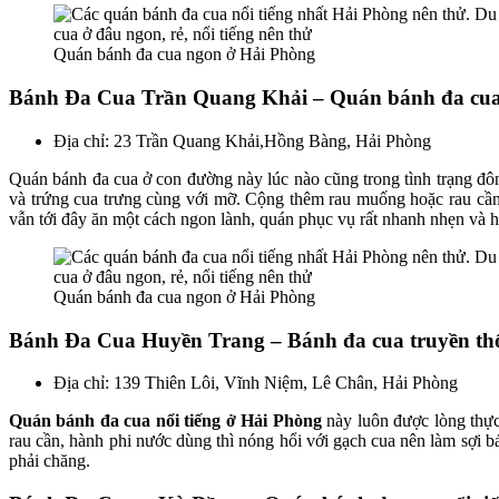
Quán bánh đa cua ngon ở Hải Phòng
Bánh Đa Cua Trần Quang Khải – Quán bánh đa cua 
Địa chỉ: 23 Trần Quang Khải,Hồng Bàng, Hải Phòng
Quán bánh đa cua ở con đường này lúc nào cũng trong tình trạng đô
và trứng cua trưng cùng với mỡ. Cộng thêm rau muống hoặc rau cầ
vẫn tới đây ăn một cách ngon lành, quán phục vụ rất nhanh nhẹn và h
Quán bánh đa cua ngon ở Hải Phòng
Bánh Đa Cua Huyền Trang – Bánh đa cua truyền th
Địa chỉ: 139 Thiên Lôi, Vĩnh Niệm, Lê Chân, Hải Phòng
Quán bánh đa cua nổi tiếng ở Hải Phòng
này luôn được lòng thực 
rau cần, hành phi nước dùng thì nóng hổi với gạch cua nên làm sợi b
phải chăng.