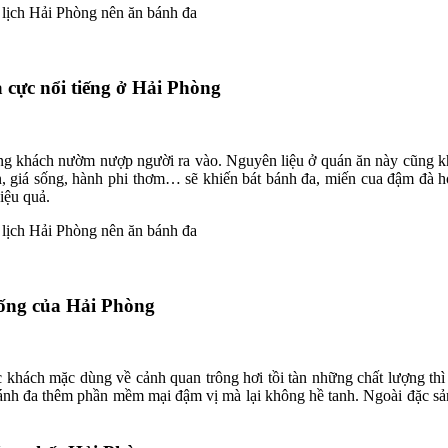
cực nổi tiếng ở Hải Phòng
ng khách nườm nượp người ra vào. Nguyên liệu ở quán ăn này cũng kh
n, giá sống, hành phi thơm… sẽ khiến bát bánh đa, miến cua đậm đà
iệu quả.
ống của Hải Phòng
khách mặc dùng về cảnh quan trông hơi tồi tàn những chất lượng thì t
ánh đa thêm phần mềm mại đậm vị mà lại không hề tanh. Ngoài đặc sản 