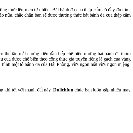
công thức lên men tự nhiên. Bát bánh đa cua thập cẩm có đầy đủ tôm,
đáo nữa, chắc chắn bạn sẽ được thưởng thức bát bánh đa cua thập cẩm
có thể tận mắt chứng kiến đầu bếp chế biến những bát bánh đa thơm
u cua được chế biến theo công thức gia truyền riêng là gạch cua vàng
nh hình một tô bánh đa của Hải Phòng, vừa ngon mắt vừa ngon miệng.
g khi tới với mảnh đất này.
Dulichfun
chúc bạn luôn gặp nhiều may