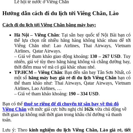
Lễ hội té nước ở Viêng Chăn
Hướng dẫn cách đi du lịch tới Viêng Chăn, Lào
Cách đi du lịch tới Viêng Chăn bằng máy bay:
Hà Nội – Viêng Chăn
: Tại sân bay quốc tế Nội Bài bạn có
thể lựa chọn rất nhiều hãng hàng không khác nhau để tới
Viêng Chăn như: Lao Airlines, Thai Airways, Vietnam
Airlines, Qatar Airways.
– Giá vé tham khảo giao động khoảng:
130 – 267 USD
. Tuy
nhiên, giá vé tùy theo hãng hàng không và chằng đường bay,
thời điểm mua vé mà có giá khác nhau nhé.
TP.HCM – Viêng Chăn
: Bạn đến sân bay Tân Sơn Nhất, có
một số
hãng máy bay giá rẻ đi du lịch Viêng Chăn
bạn có
thể tham khảo như: Thai Airways, Qatar Airways, Vietnam
Airlines, Lao Airlines, …
– Giá vé tham khảo khoảng:
190 – 334 USD
.
Bạn có thể
thuê xe riêng để di chuyển từ sân bay về thủ đô
Viêng Chăn
với mức giá cực hữu nghị chỉ
162k
vừa chủ động về
thời gian lại không mất thời gian trong khâu chỉ đường và thanh
toán.
Lưu ý: Theo
kinh nghiệm du lịch Viêng Chăn, Lào giá rẻ, tiết