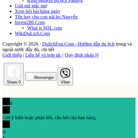
Kinh nghiệm du lịch Pattaya
Giải mã giấc mơ
Xem bói bài hàng ngày
Tên hay cho con gái họ Nguyễn
Invest286.Com
What is SOL coin
WikiDuLich.Com
Copyright © 2026 ·
DulichFun.Com - Hướng dẫn du lịch
trong và
ngoài nước đầy đủ, chi tiết
Giới thiệu
|
Liên hệ và hợp tác
|
Quy định pháp lý
Messenger
Share
0
Viber
0
Gửi ý kiến hoặc phản hồi, câu hỏi của bạn nào
x
(
)
x