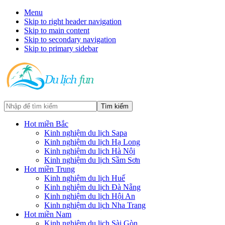
Menu
Skip to right header navigation
Skip to main content
Skip to secondary navigation
Skip to primary sidebar
Nhập
để
tìm
Hot miền Bắc
kiếm
Kinh nghiệm du lịch Sapa
Kinh nghiệm du lịch Hạ Long
Kinh nghiệm du lịch Hà Nội
Kinh nghiệm du lịch Sầm Sơn
Hot miền Trung
Kinh nghiệm du lịch Huế
Kinh nghiệm du lịch Đà Nẵng
Kinh nghiệm du lịch Hội An
Kinh nghiệm du lịch Nha Trang
Hot miền Nam
Kinh nghiệm du lịch Sài Gòn