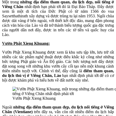
Một trong
những địa điểm tham quan, du lịch đẹp, nổi tiếng ở
Viêng Chăn
nhất định bạn phải tới đó là Đại Bảo Tháp. Đây được
xem là một di tích của Đức Phật có từ năm 1566 do vua
Saysetthathirath xây dựng và được trùng tu lại năm 1953. Ngôi chùa
được dát vàng ở bên ngoài, với thiết kết độc đáo, mang đậm phong
cách văn hóa của Lào và đã trở thành biểu tượng quốc gia đặc trưng
của người dân nơi đây, được in trên các tờ tiền và quốc huy của
Lào.
Vườn Phật Xieng Khuang:
Vườn Phật Xieng Khuang được xem là khu sưu tập lớn, lưu trữ rất
nhiều các tác phẩm nghệ thuật được điêu khắc kỳ công như những
bức tượng Phật giáo và Ấn Độ giáo. Các bức tượng nơi đây được
đặt song song với những khu vườn cây cối tạo nên một khung cảnh
thiên nhiên tuyệt vời. Chính vì thế, đây cũng là
điểm tham quan,
du lịch thú vị ở Viêng Chăn, Lào
bạn nhất định phải tới để có cơ
hội được khám phá và hiểu hơn về đất nước này nhé.
Vườn Phật Xieng Khuang
Ngoài
những địa điểm tham quan đẹp, du lịch nổi tiếng ở Viêng
Chăn (Vientiane)
trên đây ra, vẫn còn rất nhiều điểm du lịch hấp