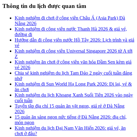
Thông tin du lịch được quan tâm
Kinh nghiệm đi chơi ở công viên Châu Á (Asia Park) Đà
Nẵng 2026
Kinh nghiệm đi công viên nước Thanh Hà 2026 & giá vé,
đường đi
Hướng dẫn đi công viên nước Hồ Tây 2026: Lịch trình và giá
vé
Kinh nghiệm đi công viên Universal Singapore 2026 từ A tới
Z
Kinh nghiệm ăn chơi ở công viên văn hóa Đầm Sen kèm giá
vé 2026
Chia sẻ kinh nghiệm du lịch Tam Đảo 2 ngày cuối tuần đáng
nhớ
Kinh nghiệm đi Sun World Hạ Long Park 2026: Đi lại, vé &
ăn chơi
Kinh nghiệm du lịch Khoang Xanh Suối Tiên 2026 vào ngày
cuối tuần
Tuyển tập địa chỉ 15 quán ăn vặt ngon, giá rẻ ở Đà Nẵng
2026
15 quán ăn sáng ngon nức tiếng ở Đà Nẵng 2026: địa chỉ,
món ngon
Kinh nghiệm du lịch Đại Nam Văn Hiến 2026: giá vé, ăn
chơi ở đâu?