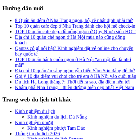
Hướng dẫn mới
8 Quán ăn đêm ở Nha Trang ngon, bổ, rẻ nhất định phải thử
Top 10 quán cafe đẹp ở Nha Trang dành cho hội mê check-in
TOP 10 quán cafe đẹp, đồ uống ngon ở Quy Nhơn siêu HOT
Địa chỉ 10 quán chè ngon ở Hà Nội mùa nào cũng đông
khách
Qantas có gì nổi bật? Kinh nghiệm đặt vé online cho chuyến
bay quốc tế
TOP 10 quán bánh cuốn ngon ở Hà Nội “ăn một lần là nhớ
mãi”
Địa chỉ 10 quán ăn sáng ngon gần biển Sầm Sơn đáng để thử
Gợi ý 10 địa điểm vui chơi cho trẻ em ở Hà Nội vào cuối tuần
Du lịch Hạ Long tháng 7: Thời tiết ra sao, địa điểm nên tới
Khám phá Nha Trang – thiên đường biển đẹp nhất Việt Nam
Trang web du lịch tốt khác
Kinh nghiệm du lịch
Kinh nghiệm du lịch Đà Nẵng
Kinh nghiệm phượt
Kinh nghiệm phượt Tam Đảo
Thông tin du lịch 2026