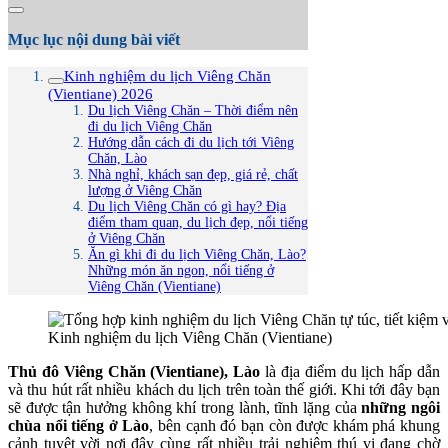
Mục lục nội dung bài viết
Kinh nghiệm du lịch Viêng Chăn
(Vientiane) 2026
Du lịch Viêng Chăn – Thời điểm nên
đi du lịch Viêng Chăn
Hướng dẫn cách đi du lịch tới Viêng
Chăn, Lào
Nhà nghỉ, khách sạn đẹp, giá rẻ, chất
lượng ở Viêng Chăn
Du lịch Viêng Chăn có gì hay? Địa
điểm tham quan, du lịch đẹp, nổi tiếng
ở Viêng Chăn
Ăn gì khi đi du lịch Viêng Chăn, Lào?
Những món ăn ngon, nổi tiếng ở
Viêng Chăn (Vientiane)
Kinh nghiệm du lịch Viêng Chăn (Vientiane)
Thủ đô Viêng Chăn (Vientiane), Lào
là địa điểm du lịch hấp dẫn
và thu hút rất nhiều khách du lịch trên toàn thế giới. Khi tới đây bạn
sẽ được tận hưởng không khí trong lành, tĩnh lặng của
những ngôi
chùa nổi tiếng ở Lào
, bên cạnh đó bạn còn được khám phá khung
cảnh tuyệt vời nơi đây cùng rất nhiều trải nghiệm thú vị đang chờ