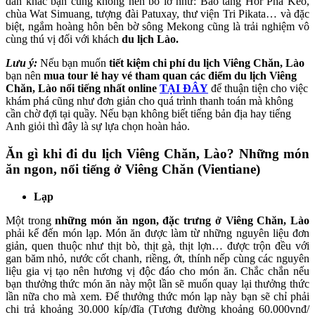
dẫn khác bạn cũng không nên bỏ lỡ như: Bảo tàng Hor Pha Keo,
chùa Wat Simuang, tượng đài Patuxay, thư viện Tri Pikata… và đặc
biệt, ngắm hoàng hôn bên bờ sông Mekong cũng là trải nghiệm vô
cùng thú vị đối với khách
du lịch Lào.
Lưu ý:
Nếu bạn muốn
tiết kiệm chi phí du lịch Viêng Chăn, Lào
bạn nên
mua tour lẻ hay vé tham quan các điểm du lịch Viêng
Chăn, Lào nổi tiếng nhất online
TẠI ĐÂY
để thuận tiện cho việc
khám phá cũng như đơn giản cho quá trình thanh toán mà không
cần chờ đợi tại quầy. Nếu bạn không biết tiếng bản địa hay tiếng
Anh giỏi thì đây là sự lựa chọn hoàn hảo
.
Ăn gì khi đi du lịch Viêng Chăn, Lào? Những món
ăn ngon, nổi tiếng ở Viêng Chăn (Vientiane)
Lạp
Một trong
những món ăn ngon, đặc trưng ở Viêng Chăn, Lào
phải kể đến món lạp. Món ăn được làm từ những nguyên liệu đơn
giản, quen thuộc như thịt bò, thịt gà, thịt lợn… được trộn đều với
gan băm nhỏ, nước cốt chanh, riềng, ớt, thính nếp cùng các nguyên
liệu gia vị tạo nên hương vị độc đáo cho món ăn. Chắc chắn nếu
bạn thưởng thức món ăn này một lần sẽ muốn quay lại thưởng thức
lần nữa cho mà xem. Để thưởng thức món lạp này bạn sẽ chỉ phải
chi trả khoảng 30.000 kíp/đĩa (Tương đường khoảng 60.000vnđ/