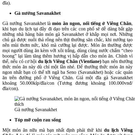
đĩa).
Gà nướng Savanakhet
Gà nướng Savanakhet là
món ăn ngon, nổi tiếng ở Viêng Chăn
,
khi bạn du lịch tại đây đi dạo trên các con phố sẽ dễ dàng bắt gặp
những nhà hàng bán món gà Savanakhet ở khắp mọi nơi. Những
chú gà được nuôi thả rông nên thịt thường săn chắc, khi nướng tạo
nên mùi thơm nức, khó mà cưỡng lại được. Món ăn thường được
mọi người dùng ăn kèm với xôi trắng, dùng cùng nước chấm “cheo
boong” lại làm tăng thêm hương vị hấp dẫn cho món ăn. Chính vì
thế, nếu có cơ hội
du lịch Viêng Chăn (Vientiane)
bạn nên thưởng
thức món ăn này dù chỉ một lần nhé. Để thưởng thức món ăn này
ngon nhất bạn có thể tới ngã ba Seno (Savanakhet) hoặc các quán
ăn trên đường phố ở Viêng Chăn. Giá một đĩa gà Savanakhet
khoảng 50.000kíp/đĩa/con (Tương đương khoảng 100.000vnđ/
đĩa/con).
Gà nướng Savanakhet
Tóp mỡ cuộn rau sống
Một món ăn nữa mà bạn nhất định phải thử khi
du lịch Viêng