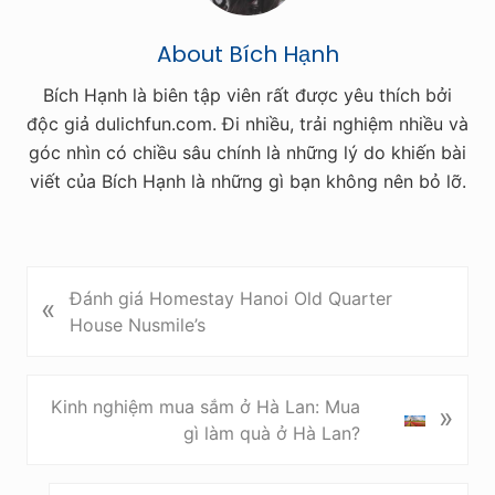
About
Bích Hạnh
Bích Hạnh là biên tập viên rất được yêu thích bởi
độc giả dulichfun.com. Đi nhiều, trải nghiệm nhiều và
góc nhìn có chiều sâu chính là những lý do khiến bài
viết của Bích Hạnh là những gì bạn không nên bỏ lỡ.
P
Đánh giá Homestay Hanoi Old Quarter
«
r
House Nusmile’s
e
v
i
N
Kinh nghiệm mua sắm ở Hà Lan: Mua
»
o
e
gì làm quà ở Hà Lan?
u
x
s
t