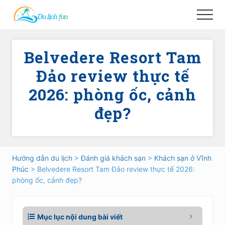
Menu
Skip
Skip
Menu
to
to
main
primary
content
sidebar
Belvedere Resort Tam
Đảo review thực tế
2026: phòng ốc, cảnh
đẹp?
Hướng dẫn du lịch
>
Đánh giá khách sạn
>
Khách sạn ở Vĩnh
Phúc
> Belvedere Resort Tam Đảo review thực tế 2026:
phòng ốc, cảnh đẹp?
Mục lục nội dung bài viết