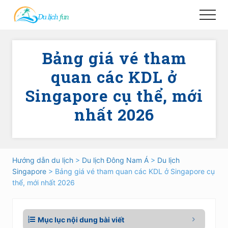
Menu
Skip
Skip
Menu
to
to
main
primary
content
sidebar
Bảng giá vé tham
quan các KDL ở
Singapore cụ thể, mới
nhất 2026
Hướng dẫn du lịch
>
Du lịch Đông Nam Á
>
Du lịch
Singapore
> Bảng giá vé tham quan các KDL ở Singapore cụ
thể, mới nhất 2026
Mục lục nội dung bài viết