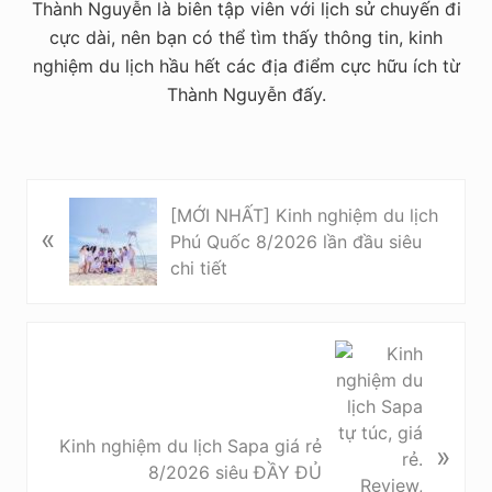
Thành Nguyễn là biên tập viên với lịch sử chuyến đi
cực dài, nên bạn có thể tìm thấy thông tin, kinh
nghiệm du lịch hầu hết các địa điểm cực hữu ích từ
Thành Nguyễn đấy.
P
[MỚI NHẤT] Kinh nghiệm du lịch
«
r
Phú Quốc 8/2026 lần đầu siêu
e
chi tiết
v
i
o
N
u
e
s
x
P
t
Kinh nghiệm du lịch Sapa giá rẻ
o
»
P
8/2026 siêu ĐẦY ĐỦ
s
o