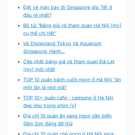
Đặt vé máy bay đi Singapore dịp Tết ở
đâu rẻ nhất?
Bỏ túi "Bảng giá vé tham quan Hà Nội [my]
cụ thể chi tiết"
Vé Disneyland Tokyo Và Aquarium
Singapore: Hành…
Cập nhật bảng giá vé tham quan Đà Lạt
[my] mới nhất
TOP 10 quán bánh cuốn ngon ở Hà Nội “ăn
một lần là nhớ mãi”
TOP 10+ quán cafe - camping ở Hà Nội
đẹp như trong phim [y]
Địa chỉ 10 quán ăn sáng ngon gần biển
Sầm Sơn đáng để thử
Địa chỉ 10 quán chè ngon ở Hà Nội mùa