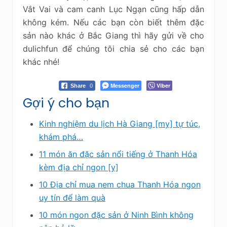
Vắt Vai và cam canh Lục Ngạn cũng hấp dẫn
không kém. Nếu các bạn còn biết thêm đặc
sản nào khác ở Bắc Giang thì hãy gửi về cho
dulichfun để chúng tôi chia sẻ cho các bạn
khác nhé!
Messenger
Viber
Share
0
Gợi ý cho bạn
Kinh nghiệm du lịch Hà Giang [my] tự túc,
khám phá…
11 món ăn đặc sản nổi tiếng ở Thanh Hóa
kèm địa chỉ ngon [y]
10 Địa chỉ mua nem chua Thanh Hóa ngon
uy tín để làm quà
10 món ngon đặc sản ở Ninh Bình không