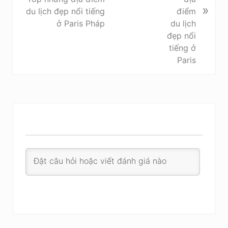
»
P
du lịch đẹp nổi tiếng
o
ở Paris Pháp
s
t
: