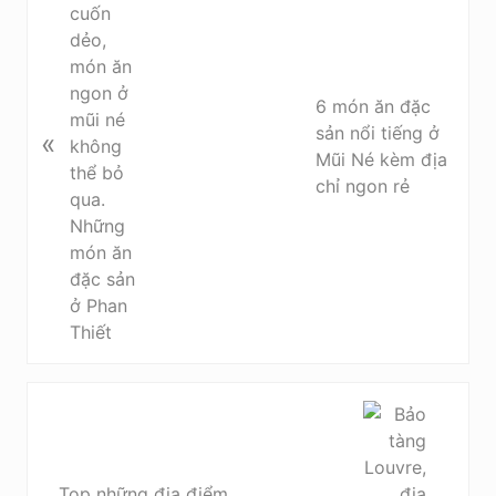
e
v
i
o
6 món ăn đặc
u
sản nổi tiếng ở
«
s
Mũi Né kèm địa
P
chỉ ngon rẻ
o
s
t
:
N
e
x
t
Top những địa điểm