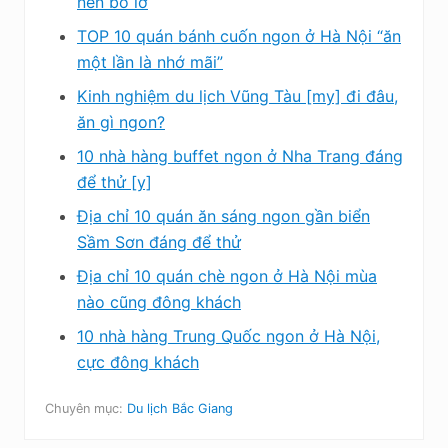
nên bỏ lỡ
TOP 10 quán bánh cuốn ngon ở Hà Nội “ăn
một lần là nhớ mãi”
Kinh nghiệm du lịch Vũng Tàu [my] đi đâu,
ăn gì ngon?
10 nhà hàng buffet ngon ở Nha Trang đáng
để thử [y]
Địa chỉ 10 quán ăn sáng ngon gần biển
Sầm Sơn đáng để thử
Địa chỉ 10 quán chè ngon ở Hà Nội mùa
nào cũng đông khách
10 nhà hàng Trung Quốc ngon ở Hà Nội,
cực đông khách
Chuyên mục:
Du lịch Bắc Giang