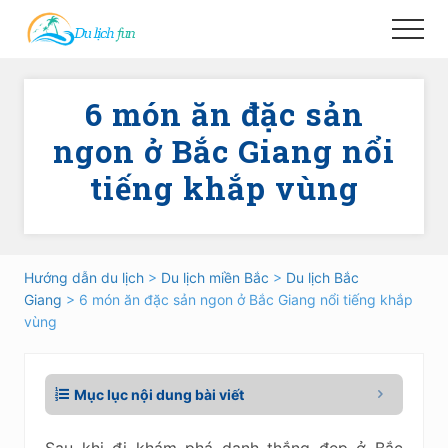
Menu
Skip
Skip
Menu
to
to
main
primary
content
sidebar
6 món ăn đặc sản
ngon ở Bắc Giang nổi
tiếng khắp vùng
Hướng dẫn du lịch
>
Du lịch miền Bắc
>
Du lịch Bắc
Giang
> 6 món ăn đặc sản ngon ở Bắc Giang nổi tiếng khắp
vùng
Mục lục nội dung bài viết
Sau khi đi khám phá danh thắng đẹp ở Bắc