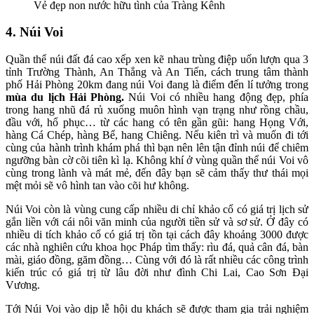
Vẻ đẹp non nước hữu tình của Tràng Kênh
4. Núi Voi
Quần thể núi đất đá cao xếp xen kẽ nhau trùng điệp uốn lượn qua 3
tỉnh Trường Thành, An Thắng và An Tiến, cách trung tâm thành
phố Hải Phòng 20km đang núi Voi đang là điểm đến lí tưởng trong
mùa du lịch Hải Phòng.
Núi Voi có nhiều hang động đẹp, phía
trong hang nhũ đá rủ xuống muôn hình vạn trạng như rồng chầu,
đầu với, hổ phục… từ các hang có tên gần gũi: hang Họng Với,
hàng Cá Chép, hàng Bể, hang Chiêng. Nếu kiên trì và muốn đi tới
cùng của hành trình khám phá thì bạn nên lên tận đỉnh núi để chiêm
ngưỡng bàn cờ cõi tiên kì lạ. Không khí ở vùng quần thể núi Voi vô
cùng trong lành và mát mẻ, đến đây bạn sẽ cảm thấy thư thái mọi
mệt mỏi sẽ vô hình tan vào cõi hư không.
Núi Voi còn là vùng cung cấp nhiều di chỉ khảo cổ có giá trị lịch sử
gắn liền với cái nôi văn minh của người tiền sử và sơ sử. Ở đây có
nhiều di tích khảo cổ có giá trị tồn tại cách đây khoảng 3000 được
các nhà nghiên cứu khoa học Pháp tìm thấy: rìu đá, quả cân đá, bàn
mài, giáo đồng, găm đồng… Cùng với đó là rất nhiều các công trình
kiến trúc có giá trị từ lâu đời như đình Chi Lai, Cao Sơn Đại
Vương.
Tới Núi Voi vào dịp lễ hội du khách sẽ được tham gia trải nghiệm