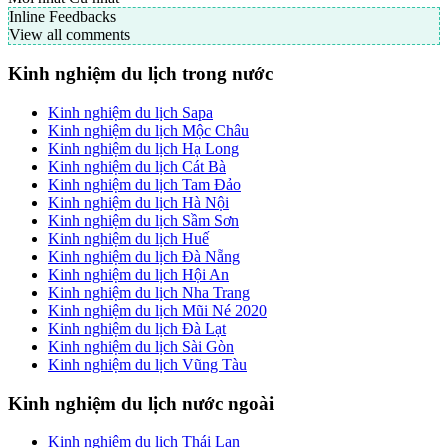
Inline Feedbacks
View all comments
Primary
Kinh nghiệm du lịch trong nước
Sidebar
Kinh nghiệm du lịch Sapa
Kinh nghiệm du lịch Mộc Châu
Kinh nghiệm du lịch Hạ Long
Kinh nghiệm du lịch Cát Bà
Kinh nghiệm du lịch Tam Đảo
Kinh nghiệm du lịch Hà Nội
Kinh nghiệm du lịch Sầm Sơn
Kinh nghiệm du lịch Huế
Kinh nghiệm du lịch Đà Nẵng
Kinh nghiệm du lịch Hội An
Kinh nghiệm du lịch Nha Trang
Kinh nghiệm du lịch Mũi Né 2020
Kinh nghiệm du lịch Đà Lạt
Kinh nghiệm du lịch Sài Gòn
Kinh nghiệm du lịch Vũng Tàu
Kinh nghiệm du lịch nước ngoài
Kinh nghiệm du lịch Thái Lan