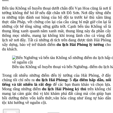
Bến tàu Không số huyền thoại dưới chân đồi Vạn Hoa cũng là nơi lí
tưởng không thể bỏ lỡ nếu đặt chân tới Đồ Sơn. Nơi đây từng diễn
ra những trận đánh oai hùng của bộ đội ta trước kẻ thù xâm lăng
thực dân Pháp, vết chứng còn lại của cầu cảng bí mật giờ còn lại là
những cột bê tông sừng sững giữa trời. Cạnh bến tàu Không số là
thung lũng xanh quanh năm xanh mát, thung lũng này đa phần cây
thông mọc nhiều, mang lại không khí trong lành cho cả vùng đất
lịch sử nơi đây. Tất cả những di tích trên đang được tỉnh Hải Phòng
xây dựng, bảo vệ trở thành điểm
du lịch Hải Phòng lý tưởng
cho
du khách.
Bến tàu Không số huyền thoại và bến Nghiêng- điểm du lịch hấ
Trong rất nhiều những điểm đến lý tưởng của Hải Phòng, ở đây
chúng tôi chỉ nêu ra
du lịch Hải Phòng: 5 địa điểm hấp dẫn, nổi
tiếng và tất nhiên là rất đẹp
để các bạn tham khảo và chọn lựa.
Mong rằng những điểm
du lịch Hải Phòng kỳ thú
trên không chỉ
mang lại cảm giác thú vị khi khám phá đất cảng mà còn giúp bạn
bồi dưỡng thêm vốn kiến thức,văn hóa cũng như lòng tự hào dân
tộc khi hướng về nguồn cội.