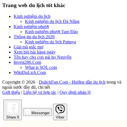
Trang web du lịch tốt khác
Kinh nghiệm du lịch
Kinh nghiệm du lịch Đà Nẵng
Kinh nghiệm phượt
Kinh nghiệm phượt Tam Đảo
Thông tin du lịch 2026
Kinh nghiệm du lịch Pattaya
Giải mã giấc mơ
Xem bói bài hàng ngày
Tên hay cho con gái họ Nguyễn
Invest286.Com
What is SOL coin
WikiDuLich.Com
Copyright © 2026 ·
DulichFun.Com - Hướng dẫn du lịch
trong và
ngoài nước đầy đủ, chi tiết
Giới thiệu
|
Liên hệ và hợp tác
|
Quy định pháp lý
Messenger
Share
0
Viber