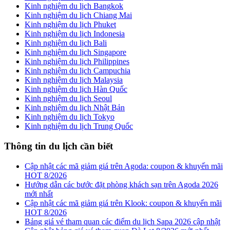
Kinh nghiệm du lịch Bangkok
Kinh nghiệm du lịch Chiang Mai
Kinh nghiệm du lịch Phuket
Kinh nghiệm du lịch Indonesia
Kinh nghiệm du lịch Bali
Kinh nghiệm du lịch Singapore
Kinh nghiệm du lịch Philippines
Kinh nghiệm du lịch Campuchia
Kinh nghiệm du lịch Malaysia
Kinh nghiệm du lịch Hàn Quốc
Kinh nghiệm du lịch Seoul
Kinh nghiệm du lịch Nhật Bản
Kinh nghiệm du lịch Tokyo
Kinh nghiệm du lịch Trung Quốc
Thông tin du lịch cần biết
Cập nhật các mã giảm giá trên Agoda: coupon & khuyến mãi
HOT 8/2026
Hướng dẫn các bước đặt phòng khách sạn trên Agoda 2026
mới nhất
Cập nhật các mã giảm giá trên Klook: coupon & khuyến mãi
HOT 8/2026
Bảng giá vé tham quan các điểm du lịch Sapa 2026 cập nhật