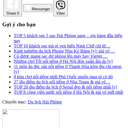
Messenger
Share
0
Viber
Gợi ý cho bạn
TOP 5 khách sạn 5 sao Hải Phòng sang – xịn hàng đầu hiện
nay
TOP 10 khách sạn giá rẻ ven biển Ninh Chữ chỉ từ…
Kinh nghiệm du lịch Phong Nha Kẻ Bàng [y]: giá vé,…
Có được mang sạc dự phòng lên máy bay Vietjet,…
Những chợ Tết nổi tiếng ở Hà Nội đón xuân ấm áp [y]
11 món ăn đặc sản nổi tiếng ở Thanh Hóa kèm địa chỉ ngon
[y]
8 khu chợ nổi tiếng nhất Phú Quốc muốn mua gì có đó
27 địa điểm du lịch nổi tiếng ở Nha Trang & giá vé…
TOP 20 địa điểm du lịch ở Seoul đẹp & nổi tiếng nhất [y]
TOP 8 công viên nước nổi tiếng ở Hà Nội & giá vé mới nhất
Chuyên mục:
Du lịch Hải Phòng