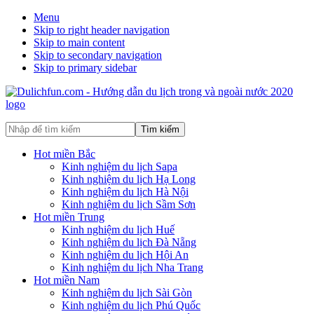
Menu
Skip to right header navigation
Skip to main content
Skip to secondary navigation
Skip to primary sidebar
Nhập
để
tìm
Hot miền Bắc
kiếm
Kinh nghiệm du lịch Sapa
Kinh nghiệm du lịch Hạ Long
Kinh nghiệm du lịch Hà Nội
Kinh nghiệm du lịch Sầm Sơn
Hot miền Trung
Kinh nghiệm du lịch Huế
Kinh nghiệm du lịch Đà Nẵng
Kinh nghiệm du lịch Hội An
Kinh nghiệm du lịch Nha Trang
Hot miền Nam
Kinh nghiệm du lịch Sài Gòn
Kinh nghiệm du lịch Phú Quốc